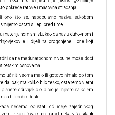
h i moćnih u svijetu nije jedino gomilanje
sto pokreće ratove i masovna stradanja.
i ono što se, nepopularno naziva, sukobom
e smijemo ostati slijepi pred time.
u materijalnom smislu, kao da nas u duhovnom i
jovjekovlje i dijeli na progonjene i one koji
vrditi da na međunarodnom nivou ne može doći
entitetskim osnovama.
mo učiniti veoma malo ili gotovo nimalo po tom
te da ipak, ma koliko bilo teško, ostanemo vjerni
 planete oduvijek bio, a bio je mjesto na kojem
 nisu bili dobrodošli.
kada nećemo odustati od ideje zajedničkog
ve zemlje koju čuva sam narod, neka viša sila ili