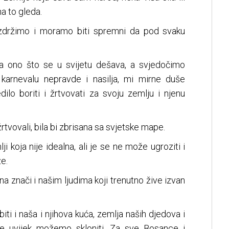
a to gleda.
izdržimo i moramo biti spremni da pod svaku
 ono što se u svijetu dešava, a svjedočimo
 karnevalu nepravde i nasilja, mi mirne duše
ilo boriti i žrtvovati za svoju zemlju i njenu
žrtvovali, bila bi zbrisana sa svjetske mape.
i koja nije idealna, ali je se ne može ugroziti i
e.
 znači i našim ljudima koji trenutno žive izvan
iti i naša i njihova kuća, zemlja naših djedova i
 se uvijek možemo skloniti. Za sve Bosance i