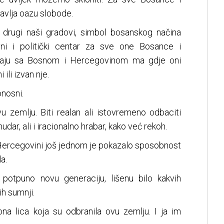
vlja oazu slobode.
i drugi naši gradovi, simbol bosanskog načina
ovni i politički centar za sve one Bosance i
ciraju sa Bosnom i Hercegovinom ma gdje oni
 ili izvan nje.
nosni.
vu zemlju. Biti realan ali istovremeno odbaciti
dar, ali i iracionalno hrabar, kako već rekoh.
 Hercegovini još jednom je pokazalo sposobnost
a.
potpuno novu generaciju, lišenu bilo kakvih
h sumnji.
ona lica koja su odbranila ovu zemlju. I ja im