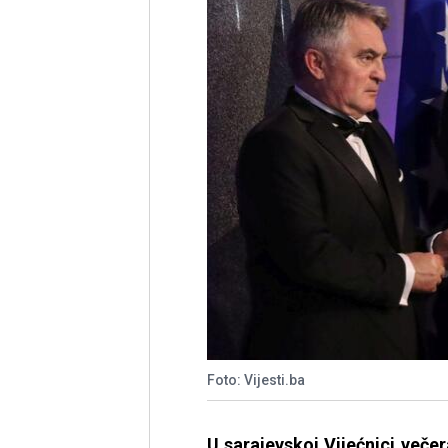
Foto: Vijesti.ba
U sarajevskoj Vijećnici več