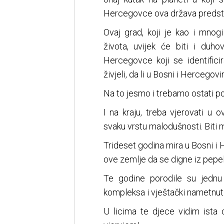
Hercegovce ova država predsta
Ovaj grad, koji je kao i mnog
života, uvijek će biti i duh
Hercegovce koji se identifi
živjeli, da li u Bosni i Hercegovini
Na to jesmo i trebamo ostati po
I na kraju, treba vjerovati u o
svaku vrstu malodušnosti. Biti mu
Trideset godina mira u Bosni i
ove zemlje da se digne iz pepel
Te godine porodile su jednu 
kompleksa i vještački nametnuti
U licima te djece vidim ista 