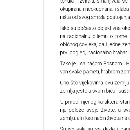
tonula i izvirala, smanjivala se
okupirana i neokupirana, i slaba 
ništa od svog smisla postojanja
Iako su počesto objektivne oko
na racionalnu dilemu o tome d
običnog čovjeka, pa i jedne zem
prvi pogled, iracionalno hrabar 
Tako je i sa našom Bosnom i H
van svake pameti, hrabrom zem
Ono što vijekovima ovu zemlju 
zemlja jeste u svom biću i suštin
U prirodi njenog karaktera stan
nju polože svoje živote, a s
zemlju, ali i kao način života n
Smjenjivala su se dakle i carst