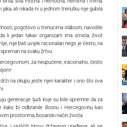
 i širila, bila moćna i nemoćna, nemirna i mirna,
i jaka, ali nikada ni u jednom trenutku nije gubila
.
lnosti, pogotovo u trenucima slabosti, navodile
a li jedan takav organizam ima smisla, život
lje, nije baš uvijek racionalan nego je često, na
i spreman na svaku žrtvu.
ercegovinom, za neupućene, iracionalno, često
ljom!
drži na okupu jeste njen karakter i ono što ova
i.
uju generacije ljudi koje su bile spremne da za
ve kako bi odbranile Bosnu i Hercegovinu kao
a ovim prostorima, bosanski način života.
va, i različiti tipovi državnog uređenja, ali se