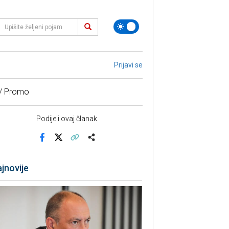
Prijavi se
 / Promo
Podijeli ovaj članak
Facebook
X
Kopiraj link
Više
jnovije