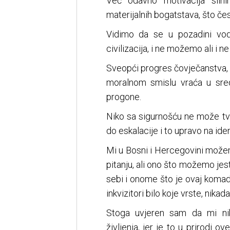
Već odavno motivacija silni
materijalnih bogatstava, što če
Vidimo da se u pozadini vod
civilizacija, i ne možemo ali i n
Sveopći progres čovječanstva, 
moralnom smislu vraća u sredn
progone.
Niko sa sigurnošću ne može t
do eskalacije i to upravo na id
Mi u Bosni i Hercegovini može
pitanju, ali ono što možemo jes
sebi i onome što je ovaj komad
inkvizitori bilo koje vrste, nikada
Stoga uvjeren sam da mi ni
življenja, jer je to u prirodi o