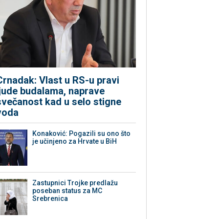
Crnadak: Vlast u RS-u pravi
ljude budalama, naprave
svečanost kad u selo stigne
voda
Konaković: Pogazili su ono što
je učinjeno za Hrvate u BiH
Zastupnici Trojke predlažu
poseban status za MC
Srebrenica