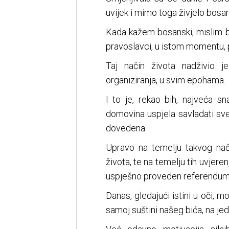
uvijek i mimo toga živjelo bosan
Kada kažem bosanski, mislim ba
pravoslavci, u istom momentu, po
Taj način života nadživio 
organiziranja, u svim epohama.
I to je, rekao bih, najveća 
domovina uspjela savladati sve 
dovedena.
Upravo na temelju takvog na
života, te na temelju tih uvjeren
uspješno proveden referendum 
Danas, gledajući istini u oči, m
samoj suštini našeg bića, na jed