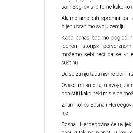
sam Bog, ovisi o tome kako ko n
Ali, moramo biti spremni da 
cijenu branimo svoju zemlju.
Kada danas bacimo pogled na
jednom istorijski perverznom
možemo sebi reći da se vrijed
suštinu.
Da se za nju tada nismo borili i 
Ovako, mi smo tu, u svojoj zemlj
poništiti kako neki misle da mož
Znam koliko Bosna i Hercegovina
nje.
Bosna i Hercegovina će uvijek b
onaj kutak na planeti u koji