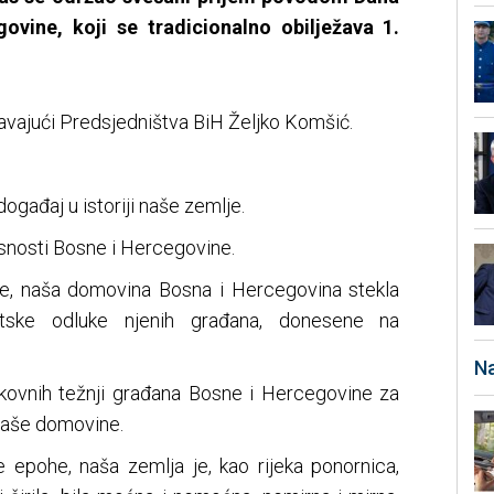
ovine, koji se tradicionalno obilježava 1.
avajući Predsjedništva BiH Željko Komšić.
događaj u istoriji naše zemlje.
snosti Bosne i Hercegovine.
ne, naša domovina Bosna i Hercegovina stekla
tske odluke njenih građana, donesene na
Na
jekovnih težnji građana Bosne i Hercegovine za
naše domovine.
ite epohe, naša zemlja je, kao rijeka ponornica,