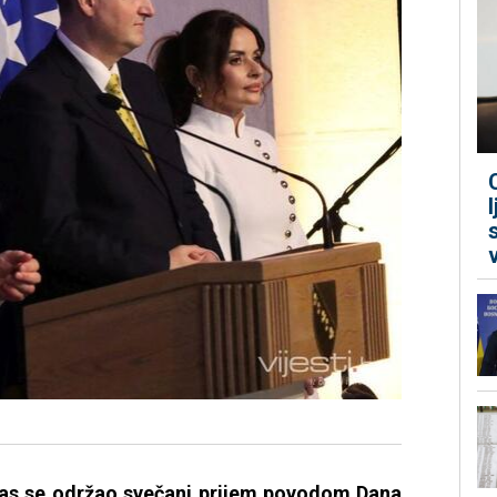
eras se održao svečani prijem povodom Dana