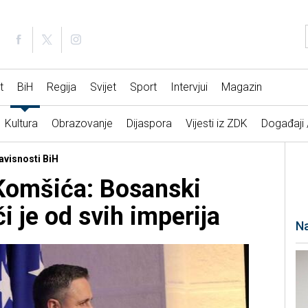
t
BiH
Regija
Svijet
Sport
Intervjui
Magazin
Kultura
Obrazovanje
Dijaspora
Vijesti iz ZDK
Događaji
avisnosti BiH
Komšića: Bosanski
či je od svih imperija
Na