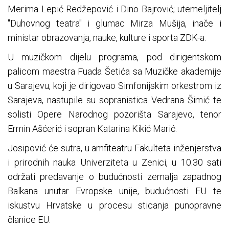
Merima Lepić Redžepović i Dino Bajrović; utemeljitelj
"Duhovnog teatra" i glumac Mirza Mušija, inače i
ministar obrazovanja, nauke, kulture i sporta ZDK-a.
U muzičkom dijelu programa, pod dirigentskom
palicom maestra Fuada Šetića sa Muzičke akademije
u Sarajevu, koji je dirigovao Simfonijskim orkestrom iz
Sarajeva, nastupile su sopranistica Vedrana Šimić te
solisti Opere Narodnog pozorišta Sarajevo, tenor
Ermin Ašćerić i sopran Katarina Kikić Marić.
Josipović će sutra, u amfiteatru Fakulteta inženjerstva
i prirodnih nauka Univerziteta u Zenici, u 10.30 sati
održati predavanje o budućnosti zemalja zapadnog
Balkana unutar Evropske unije, budućnosti EU te
iskustvu Hrvatske u procesu sticanja punopravne
članice EU.