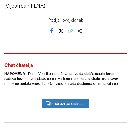
(Vijesti.ba / FENA)
Podijeli ovaj članak
Facebook
X
Kopiraj link
Više
Chat čitatelja
NAPOMENA
- Portal Vijesti.ba zadržava pravo da obriše neprimjeren
sadržaj bez najave i objašnjenja. Mišljenja iznešena u chatu nisu stavovi
redakcije portala Vijesti.ba. Ova vijest je sada dostupna samo za čitanje.
Pridruži se diskusiji