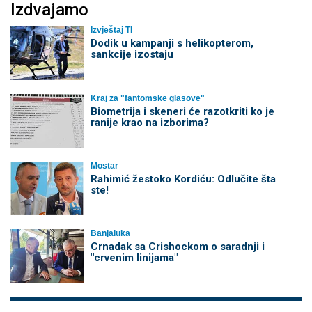
Izdvajamo
Izvještaj TI
Dodik u kampanji s helikopterom,
sankcije izostaju
Kraj za "fantomske glasove"
Biometrija i skeneri će razotkriti ko je
ranije krao na izborima?
Mostar
Rahimić žestoko Kordiću: Odlučite šta
ste!
Banjaluka
Crnadak sa Crishockom o saradnji i
"crvenim linijama"