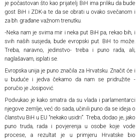
je počastovan što kao prijatelj BiH ima priliku da bude
gost BiH i ZDK-a te da se obrati u ovako svečanom i
za bh. građane važnom trenutku.
-Neka nam je svima mir i neka put BiH pa, rekao bih, i
svih naših susjeda, bude evropski put. BiH to može.
Treba, naravno, jedinstvo- treba i puno rada, ali,
naglašavam, isplati se.
Evropska unija je puno značila za Hrvatsku. Značit će i
u buduće i jedva čekamo da nam se pridružite -
poručio je Josipović.
Podvukao je kako smatra da su vlada i parlamentarci
njegove zemlje, već do sada, učinili puno da se ideja o
članstvu BiH u EU “nekako usidri”. Treba, dodao je, jako
puno truda, rada i povjerenja u osobe koje vode
procese, a rezultat je u primjeru Hrvatske bio