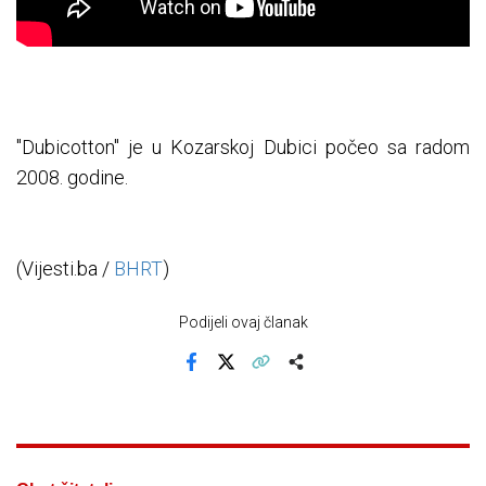
"Dubicotton" je u Kozarskoj Dubici počeo sa radom
2008. godine.
(Vijesti.ba /
BHRT
)
Podijeli ovaj članak
Facebook
X
Kopiraj link
Više