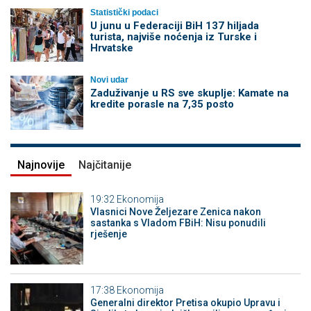
Statistički podaci
U junu u Federaciji BiH 137 hiljada
turista, najviše noćenja iz Turske i
Hrvatske
Novi udar
Zaduživanje u RS sve skuplje: Kamate na
kredite porasle na 7,35 posto
Najnovije
Najčitanije
19:32
Ekonomija
Vlasnici Nove Željezare Zenica nakon
sastanka s Vladom FBiH: Nisu ponudili
rješenje
17:38
Ekonomija
Generalni direktor Pretisa okupio Upravu i