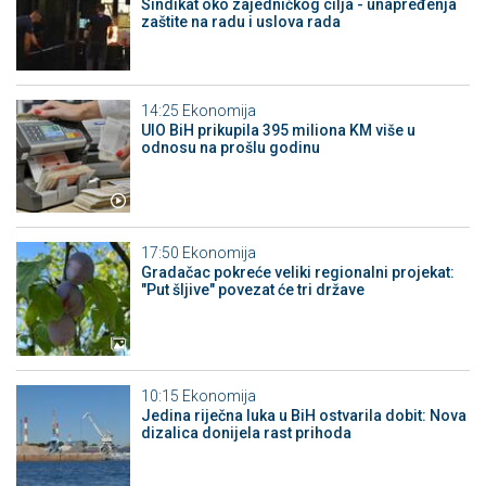
Sindikat oko zajedničkog cilja - unapređenja
zaštite na radu i uslova rada
14:25
Ekonomija
UIO BiH prikupila 395 miliona KM više u
odnosu na prošlu godinu
17:50
Ekonomija
Gradačac pokreće veliki regionalni projekat:
"Put šljive" povezat će tri države
10:15
Ekonomija
Jedina riječna luka u BiH ostvarila dobit: Nova
dizalica donijela rast prihoda