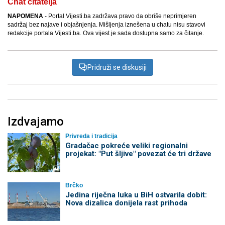
Chat čitatelja
NAPOMENA
- Portal Vijesti.ba zadržava pravo da obriše neprimjeren
sadržaj bez najave i objašnjenja. Mišljenja iznešena u chatu nisu stavovi
redakcije portala Vijesti.ba. Ova vijest je sada dostupna samo za čitanje.
Pridruži se diskusiji
Izdvajamo
Privreda i tradicija
Gradačac pokreće veliki regionalni
projekat: "Put šljive" povezat će tri države
Brčko
Jedina riječna luka u BiH ostvarila dobit:
Nova dizalica donijela rast prihoda