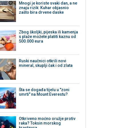
Mnogi je koriste svaki dan, a ne
znaju rizik: Kuhar objasnio
zašto bira drvene daske
Zbog školjki, pijeska ili kamenja
s plaže možete platiti kaznu od
500.000 eura
Ruski naučnici otkrili novi
mineral, skuplji čak i od zlata
Šta se događa tijelu u "zoni
smrti" na Mount Everestu?
Otkriveno moćno oružje protiv
raka? Toksin morskog
krastavca