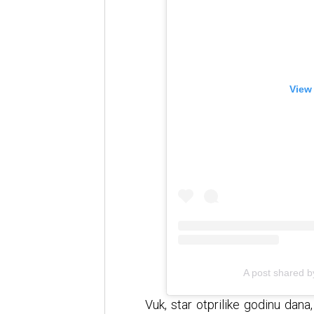
View
A post shared b
Vuk, star otprilike godinu dan