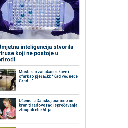
Umjetna inteligencija stvorila
viruse koji ne postoje u
prirodi
Mostarac zasukao rukave i
ofarbao pješački: "Kad već neće
Grad..."
Učenici u Danskoj usmeno će
braniti radove radi sprečavanja
zloupotrebe AI-ja