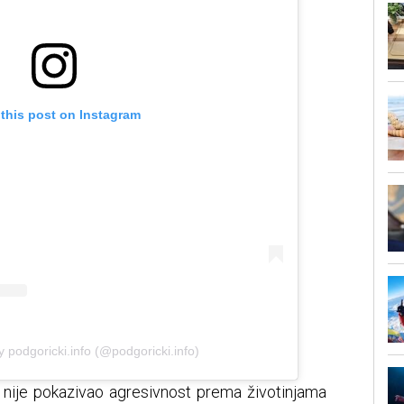
 this post on Instagram
y podgoricki.info (@podgoricki.info)
a, nije pokazivao agresivnost prema životinjama