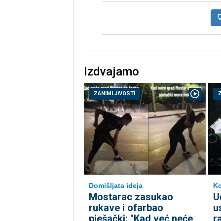
Izdvajamo
ZANIMLJIVOSTI
Domišljata ideja
K
Mostarac zasukao
U
rukave i ofarbao
u
pješački: "Kad već neće
r