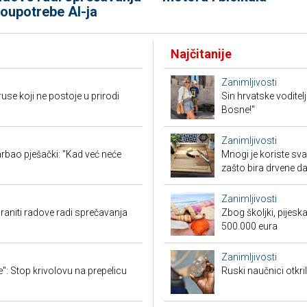
loupotrebe AI-ja
Najčitanije
Zanimljivosti
ruse koji ne postoje u prirodi
Sin hrvatske voditel
Bosne!"
Zanimljivosti
rbao pješački: "Kad već neće
Mnogi je koriste sva
zašto bira drvene d
Zanimljivosti
aniti radove radi sprečavanja
Zbog školjki, pijesk
500.000 eura
Zanimljivosti
": Stop krivolovu na prepelicu
Ruski naučnici otkril