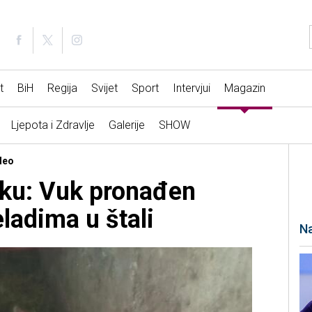
t
BiH
Regija
Svijet
Sport
Intervjui
Magazin
Ljepota i Zdravlje
Galerije
SHOW
deo
aku: Vuk pronađen
ladima u štali
Na