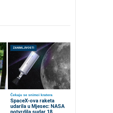
ZANIMLJIVOSTI
Čekaju se snimci kratera
SpaceX-ova raketa
udarila u Mjesec: NASA
potvrdila sudar 18