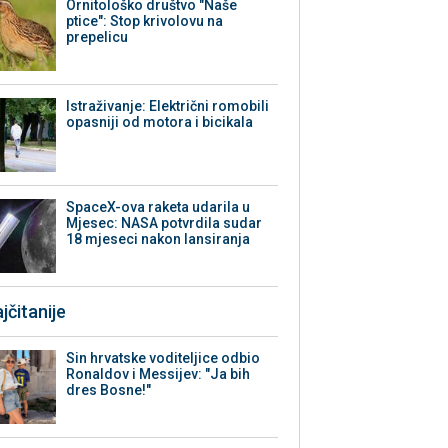
Ornitološko društvo "Naše
ptice": Stop krivolovu na
prepelicu
Istraživanje: Električni romobili
opasniji od motora i bicikala
SpaceX-ova raketa udarila u
Mjesec: NASA potvrdila sudar
18 mjeseci nakon lansiranja
jčitanije
Sin hrvatske voditeljice odbio
Ronaldov i Messijev: "Ja bih
dres Bosne!"