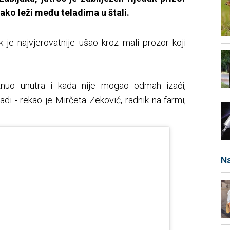
ako leži među teladima u štali.
 je najvjerovatnije ušao kroz mali prozor koji
iznuo unutra i kada nije mogao odmah izaći,
di - rekao je Mirčeta Zeković, radnik na farmi,
Na