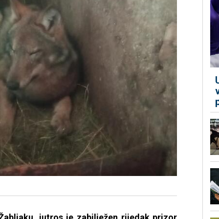
bljaku, jutros je zabilježen rijedak prizor