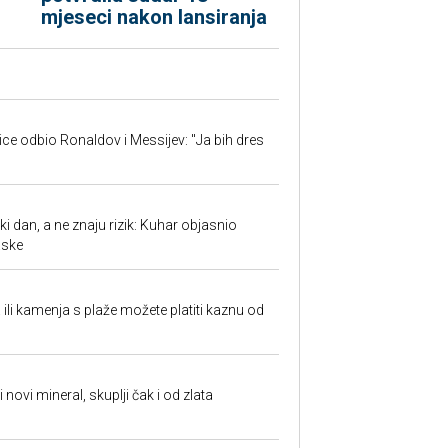
mjeseci nakon lansiranja
jice odbio Ronaldov i Messijev: "Ja bih dres
ki dan, a ne znaju rizik: Kuhar objasnio
aske
a ili kamenja s plaže možete platiti kaznu od
i novi mineral, skuplji čak i od zlata