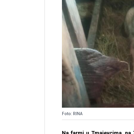
Foto: RINA
Na farmi u Tmajevcima, na Ža