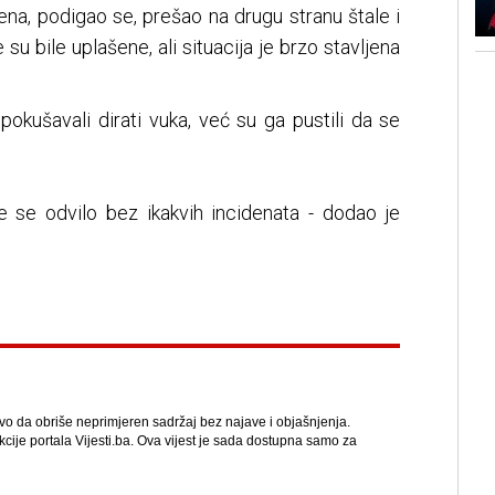
ena, podigao se, prešao na drugu stranu štale i
 su bile uplašene, ali situacija je brzo stavljena
pokušavali dirati vuka, već su ga pustili da se
ve se odvilo bez ikakvih incidenata - dodao je
avo da obriše neprimjeren sadržaj bez najave i objašnjenja.
kcije portala Vijesti.ba. Ova vijest je sada dostupna samo za