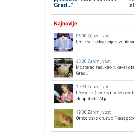
Grad..."
z
Najnovije
06:30
Zanimljivosti
Umjetna inteligencija stvorila vi
20:20
Zanimljivosti
Mostarac zasukao rukave i ofa
Grad..."
19:41
Zanimljivosti
Učenici u Danskoj usmeno će br
zloupotrebe AI-ja
19:30
Zanimljivosti
Ornitološko društvo "Naše ptice