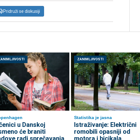
Pridruži se diskusiji
ZANIMLJIVOSTI
ZANIMLJIVOSTI
openhagen
Statistika je jasna
čenici u Danskoj
Istraživanje: Električni
smeno će braniti
romobili opasniji od
adove radi sprečavanja
motora i bicikala