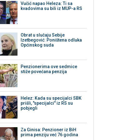
Vučić napao Heleza: Ti sa
kvadovima su bili iz MUP-a RS
Obrat u slučaju Sebije
Izetbegović: Poništena odluka
Općinskog suda
Penzionerima ove sedmice
stiže povećana penzija
Helez: Kada su specijalci SBK
prišli, "specijalci" iz RS su
pobjegli
Za Ginisa: Penzioner iz BiH
prima penziju već 76 godina