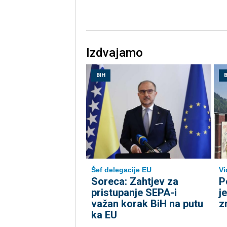
Izdvajamo
BIH
B
Šef delegacije EU
Vi
Soreca: Zahtjev za
P
pristupanje SEPA-i
j
važan korak BiH na putu
z
ka EU