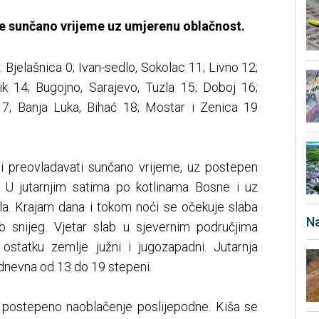
je sunčano vrijeme uz umjerenu oblačnost.
 Bjelašnica 0; Ivan-sedlo, Sokolac 11; Livno 12;
nik 14; Bugojno, Sarajevo, Tuzla 15; Doboj 16;
17; Banja Luka, Bihać 18; Mostar i Zenica 19
i preovladavati sunčano vrijeme, uz postepen
. U jutarnjim satima po kotlinama Bosne i uz
a. Krajam dana i tokom noći se očekuje slaba
Na
b snijeg. Vjetar slab u sjevernim područjima
u ostatku zemlje južni i jugozapadni. Jutarnja
 dnevna od 13 do 19 stepeni.
 postepeno naoblačenje poslijepodne. Kiša se