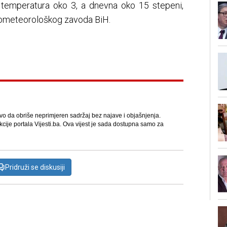
 temperatura oko 3, a dnevna oko 15 stepeni,
rometeorološkog zavoda BiH.
avo da obriše neprimjeren sadržaj bez najave i objašnjenja.
kcije portala Vijesti.ba. Ova vijest je sada dostupna samo za
Pridruži se diskusiji