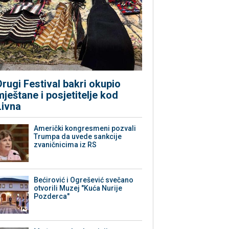
Drugi Festival bakri okupio
mještane i posjetitelje kod
Livna
Američki kongresmeni pozvali
Trumpa da uvede sankcije
zvaničnicima iz RS
Bećirović i Ogrešević svečano
otvorili Muzej "Kuća Nurije
Pozderca"