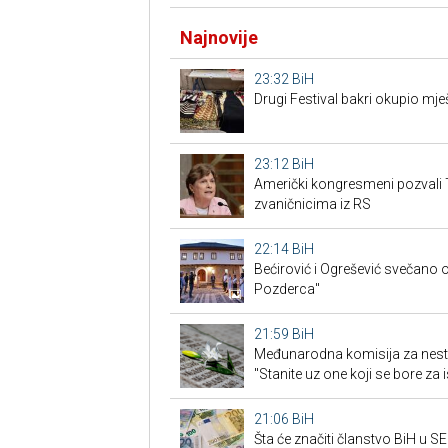
Najnovije
23:32
BiH
Drugi Festival bakri okupio mješ
23:12
BiH
Američki kongresmeni pozvali 
zvaničnicima iz RS
22:14
BiH
Bećirović i Ogrešević svečano o
Pozderca"
21:59
BiH
Međunarodna komisija za nest
"Stanite uz one koji se bore za i
21:06
BiH
Šta će značiti članstvo BiH u 