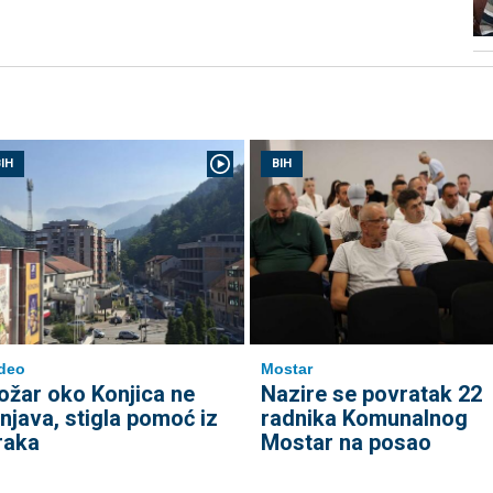
IH
BIH
deo
Mostar
ožar oko Konjica ne
Nazire se povratak 22
enjava, stigla pomoć iz
radnika Komunalnog
raka
Mostar na posao