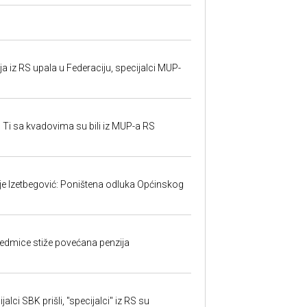
 iz RS upala u Federaciju, specijalci MUP-
 Ti sa kvadovima su bili iz MUP-a RS
ije Izetbegović: Poništena odluka Općinskog
edmice stiže povećana penzija
alci SBK prišli, "specijalci" iz RS su