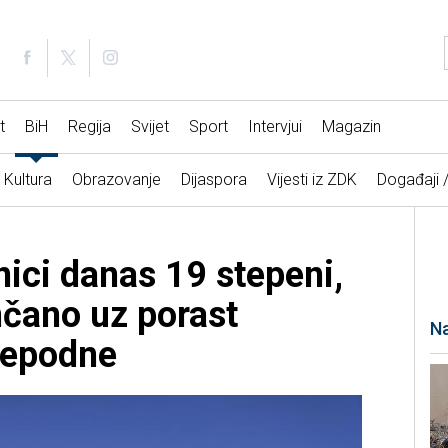
t
BiH
Regija
Svijet
Sport
Intervjui
Magazin
Kultura
Obrazovanje
Dijaspora
Vijesti iz ZDK
Događaji 
nici danas 19 stepeni,
nčano uz porast
Na
jepodne