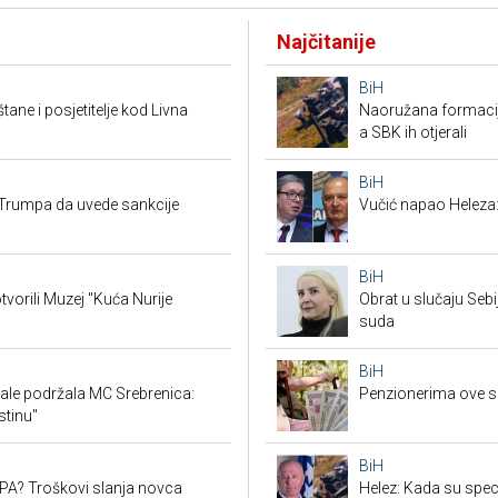
Najčitanije
BiH
tane i posjetitelje kod Livna
Naoružana formacija
a SBK ih otjerali
BiH
Trumpa da uvede sankcije
Vučić napao Heleza:
BiH
tvorili Muzej "Kuća Nurije
Obrat u slučaju Seb
suda
BiH
ale podržala MC Srebrenica:
Penzionerima ove s
stinu"
BiH
SEPA? Troškovi slanja novca
Helez: Kada su specij