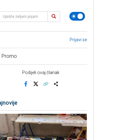
Prijavi se
/ Promo
Podijeli ovaj članak
Facebook
X
Kopiraj link
Više
jnovije