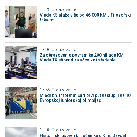
16:28
Obrazovanje
Vlada KS ulaže više od 46.000 KM u Filozofski
fakultet
13:06
Obrazovanje
Za obrazovanje povratnika 200 hiljada KM:
Vlada TK stipendira učenike i studente
15:59
Obrazovanje
Mladi bh. informatičari prvi put nastupili na 10.
Evropskoj juniorskoj olimpijadi
10:08
Obrazovanje
Historijski uspjeh bh. učenika u Kini: Osvojili