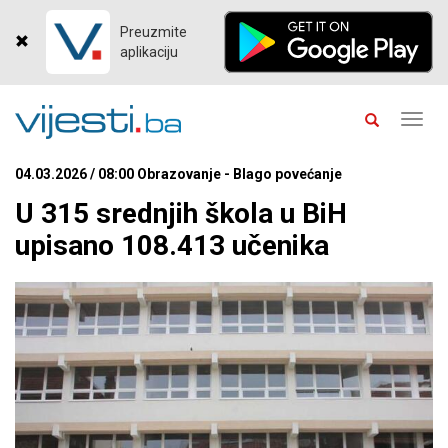
Preuzmite
aplikaciju
Toggl
navig
04.03.2026 / 08:00 Obrazovanje - Blago povećanje
U 315 srednjih škola u BiH
upisano 108.413 učenika