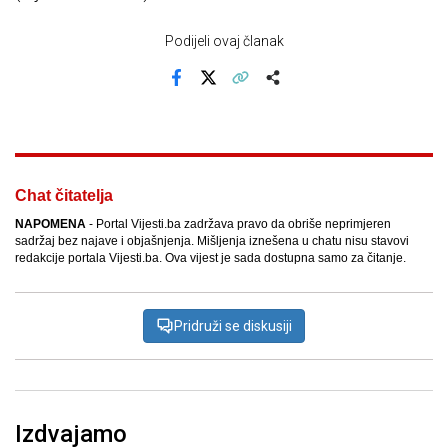
Podijeli ovaj članak
Facebook
X
Kopiraj link
Više
Chat čitatelja
NAPOMENA
- Portal Vijesti.ba zadržava pravo da obriše neprimjeren
sadržaj bez najave i objašnjenja. Mišljenja iznešena u chatu nisu stavovi
redakcije portala Vijesti.ba. Ova vijest je sada dostupna samo za čitanje.
Pridruži se diskusiji
Izdvajamo