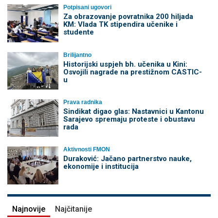
Potpisani ugovori
Za obrazovanje povratnika 200 hiljada
KM: Vlada TK stipendira učenike i
studente
Brilijantno
Historijski uspjeh bh. učenika u Kini:
Osvojili nagrade na prestižnom CASTIC-
u
Prava radnika
Sindikat digao glas: Nastavnici u Kantonu
Sarajevo spremaju proteste i obustavu
rada
Aktivnosti FMON
Duraković: Jačano partnerstvo nauke,
ekonomije i institucija
Najnovije
Najčitanije