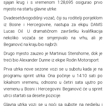
sjajan krug i s vremenom 1:28,695 osigurao prvo
mjesto na startu glavne utrke.
Dvadesetdvogodišnji vozač, čiji su roditelji porijeklom
iz Bosne i Hercegovine, nastupa za ekipu DAMS
Lucas Oil. U dramatičnom završetku kvalifikacija
nekoliko vozača se smjenjivalo na vrhu, ali je
Beganović na kraju bio najbrži.
Drugo mjesto zauzeo je Martinius Stenshorne, dok je
treći bio Alexander Dunne iz ekipe Rodin Motorsport.
Prva utrka nove sezone vozi se u subotu kada je na
programu sprint utrka. Ona počinje u 14.10 sati po
lokalnom vremenu, odnosno u četiri sata ujutro po
vremenu u Bosni i Hercegovini. Beganović će u sprint
utrci startati sa desete pozicije.
Glavna utrka vozi se u noći sa subote na nedjelju i