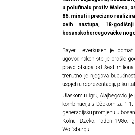
u polufinalu protiv Walesa, a
86. minuti i precizno realizir
ovih nastupa, 18-godišn
bosanskohercegovačke nogo
Bayer Leverkusen je odmah r
ugovor, nakon što je prošle go
pravo otkupa od šest miliona.
trenutno je njegova budućnost 
uspjeh u reprezentaciji, pišu ita
Ulaskom u igru, Alajbegović j
kombinacija s Džekom za 1-1,
generacijsku promjenu u bosans
Kölnu, Džeko, rođen 1986. go
Wolfsburgu.