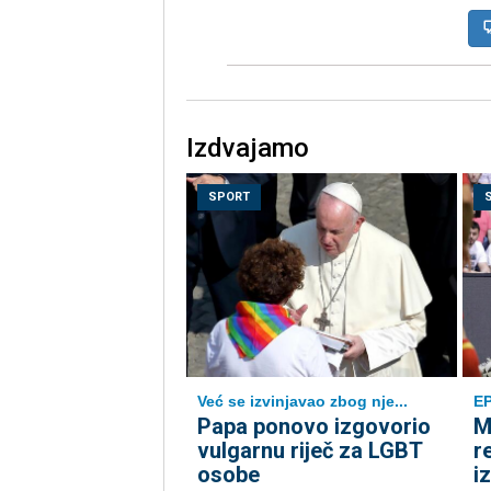
Izdvajamo
SPORT
Već se izvinjavao zbog nje...
EP
Papa ponovo izgovorio
M
vulgarnu riječ za LGBT
r
osobe
i