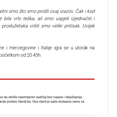
retni smo što smo prošli ovaj izazov. Čak i kod
bila vrlo teška, ali smo uspjeli izjednačiti i
produžetaka vršili smo veliki pritisak. Uvijek
 i Hercegovine i Italije igra se u utorak na
s početkom od 20:45h.
avo da obriše neprimjeren sadržaj bez najave i objašnjenja.
kcije portala Vijesti.ba. Ova vijest je sada dostupna samo za