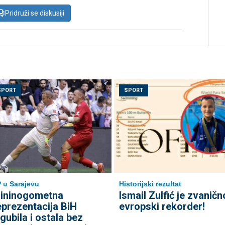
Pridruži se diskusiji
SPORT
SPORT
Historijski rezultat
 u Sarajevu
Ismail Zulfić je zvaničn
ininogometna
evropski rekorder!
eprezentacija BiH
zgubila i ostala bez