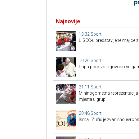
p
Najnovije
13:32
Sport
U SCC-u predstavljene majice z
10:26
Sport
Papa ponovo izgovorio vulgarn
21:11
Sport
Mininogometna reprezentacija B
mjesta u grupi
20:48
Sport
Ismail Zulfić je zvanično evrops