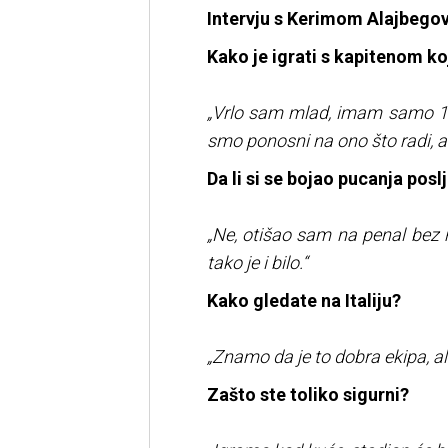
Intervju s Kerimom Alajbego
Kako je igrati s kapitenom koj
„Vrlo sam mlad, imam samo 18 
smo ponosni na ono što radi, a 
Da li si se bojao pucanja pos
„Ne, otišao sam na penal bez r
tako je i bilo.“
Kako gledate na Italiju?
„Znamo da je to dobra ekipa, al
Zašto ste toliko sigurni?