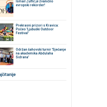
Ismail Zulfić je zvanično
evropski rekorder!
Prekrasni prizori s Kravica:
Počeo 'Ljubuški Outdoor
Festival'
Održan šahovski turnir 'Sjećanje
na akademika Abdulaha
Sidrana'
jčitanije