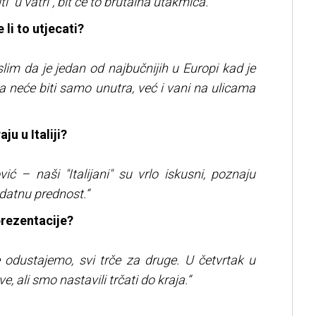
 "u vatri", bit će to brutalna utakmica.“
 li to utjecati?
islim da je jedan od najbučnijih u Europi kad je
a neće biti samo unutra, već i vani na ulicama
ju u Italiji?
ć – naši "Italijani" su vrlo iskusni, poznaju
odatnu prednost.“
prezentacije?
ne odustajemo, svi trče za druge. U četvrtak u
, ali smo nastavili trčati do kraja.“