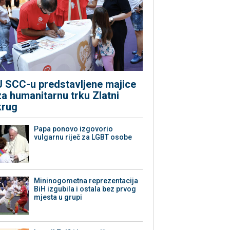
U SCC-u predstavljene majice
za humanitarnu trku Zlatni
krug
Papa ponovo izgovorio
vulgarnu riječ za LGBT osobe
Mininogometna reprezentacija
BiH izgubila i ostala bez prvog
mjesta u grupi