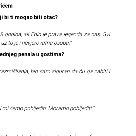
vićem
i bi ti mogao biti otac?
godina, ali Edin je prava legenda za nas. Svi
uz to je i nevjerovatna osoba.“
ljednjeg penala u gostima?
azmišljanja, bio sam siguran da ću ga zabiti i
i mi ćemo pobijediti. Moramo pobijediti.“