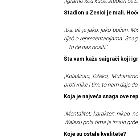
„Igramo kod kuće, stadion će biti
Stadion u Zenici je mali. Hoće
„Da, ali je jako, jako bučan. M
riječ o reprezentacijama. Snag
– to će nas nositi.“
Šta vam kažu saigrači koji igra
„Kolašinac, Džeko, Muharemovi
protivnike i tim, to nam daje d
Koja je najveća snaga ove re
„Mentalitet, karakter: nikad 
Walesu pola tima je imalo grčeve
Koje su ostale kvalitete?