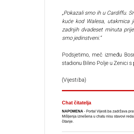
„Pokazali smo ih u Cardiffu. S
kuće kod Walesa, utakmica je 
zadnjih dvadeset minuta prije 
smo jedinstveni.“
Podsjetimo, meč između Bosne
stadionu Bilino Polje u Zenici 
(Vijesti.ba)
Chat čitatelja
NAPOMENA
- Portal Vijesti.ba zadržava pr
Mišljenja iznešena u chatu nisu stavovi reda
čitanje.