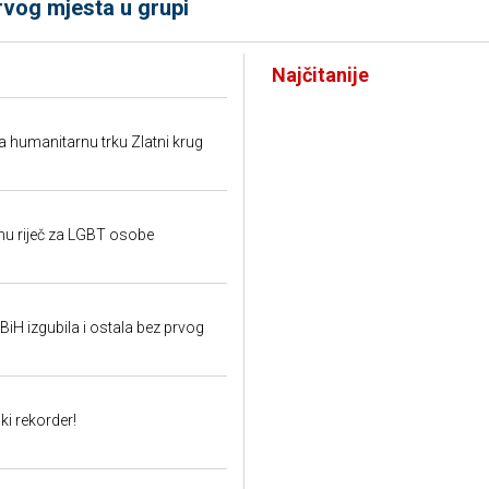
rvog mjesta u grupi
Najčitanije
a humanitarnu trku Zlatni krug
u riječ za LGBT osobe
iH izgubila i ostala bez prvog
ki rekorder!