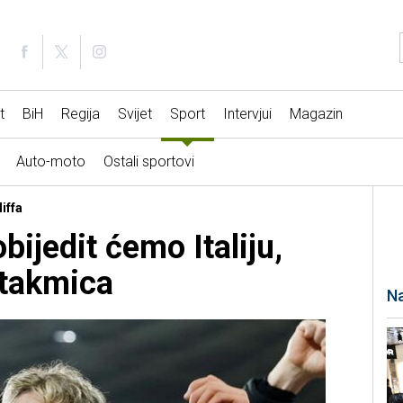
t
BiH
Regija
Svijet
Sport
Intervjui
Magazin
Auto-moto
Ostali sportovi
iffa
bijedit ćemo Italiju,
utakmica
Na