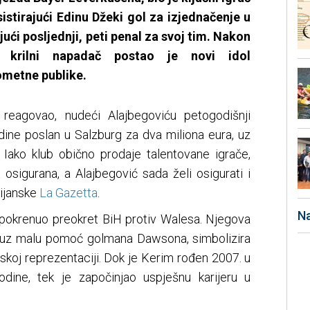
sistirajući Edinu Džeki gol za izjednačenje u
ajući posljednji, peti penal za svoj tim. Nakon
ji krilni napadač postao je novi idol
metne publike.
eagovao, nudeći Alajbegoviću petogodišnji
dine poslan u Salzburg za dva miliona eura, uz
 Iako klub obično prodaje talentovane igrače,
osigurana, a Alajbegović sada želi osigurati i
lijanske
La Gazetta
.
Na
e pokrenuo preokret BiH protiv Walesa. Njegova
 uz malu pomoć golmana Dawsona, simbolizira
koj reprezentaciji. Dok je Kerim rođen 2007. u
dine, tek je započinjao uspješnu karijeru u