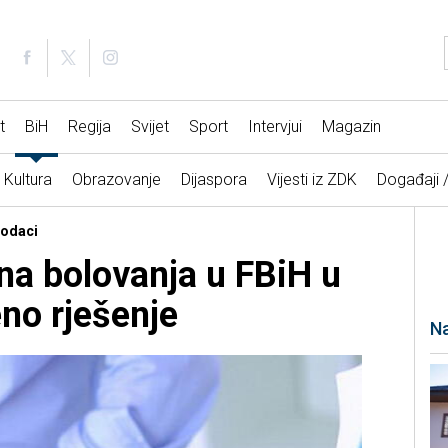
t
BiH
Regija
Svijet
Sport
Intervjui
Magazin
Kultura
Obrazovanje
Dijaspora
Vijesti iz ZDK
Događaji 
podaci
na bolovanja u FBiH u
no rješenje
Na