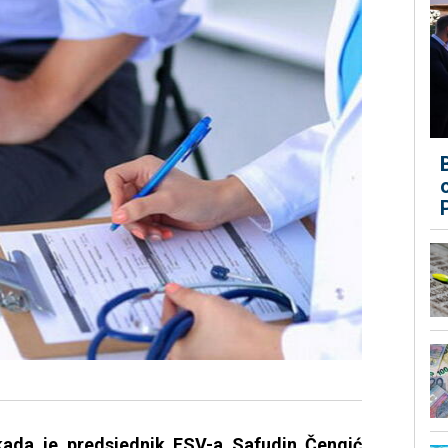
kada je predsjednik ESV-a Safudin Čengić