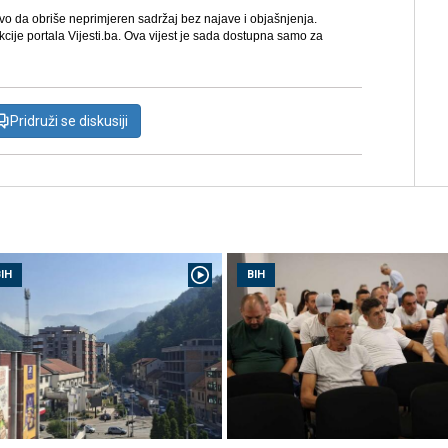
avo da obriše neprimjeren sadržaj bez najave i objašnjenja.
kcije portala Vijesti.ba. Ova vijest je sada dostupna samo za
Pridruži se diskusiji
IH
BIH