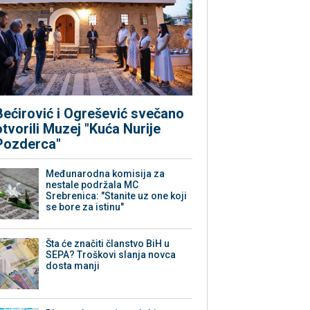
Bećirović i Ogrešević svečano
otvorili Muzej "Kuća Nurije
Pozderca"
Međunarodna komisija za
nestale podržala MC
Srebrenica: "Stanite uz one koji
se bore za istinu"
Šta će značiti članstvo BiH u
SEPA? Troškovi slanja novca
dosta manji