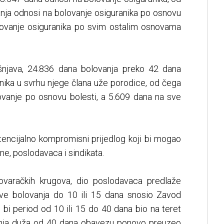
nja odnosi na bolovanje osiguranika po osnovu
lovanje osiguranika po svim ostalim osnovama
šnjava, 24.836 dana bolovanja preko 42 dana
nika u svrhu njege člana uže porodice, od čega
vanje po osnovu bolesti, a 5.609 dana na sve
encijalno kompromisni prijedlog koji bi mogao
ane, poslodavaca i sindikata.
ovaračkih krugova, dio poslodavaca predlaže
ve bolovanja do 10 ili 15 dana snosio Zavod
 bi period od 10 ili 15 do 40 dana bio na teret
anja duža od 40 dana obavezu ponovo preuzeo