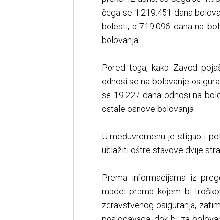
čega se 1.219.451 dana bolova
bolesti, a 719.096 dana na bo
bolovanja".
Pored toga, kako Zavod poja
odnosi se na bolovanje osigura
se 19.227 dana odnosi na bolo
ostale osnove bolovanja.
U međuvremenu je stigao i pot
ublažiti oštre stavove dvije str
Prema informacijama iz preg
model prema kojem bi troško
zdravstvenog osiguranja, zatim
poslodavaca, dok bi za bolov