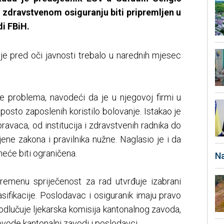
o zdravstvenom osiguranju biti pripremljen u
di FBiH.
je pred oči javnosti trebalo u narednih mjesec
e problema, navodeći da je u njegovoj firmi u
 posto zaposlenih koristilo bolovanje. Istakao je
ravaca, od institucija i zdravstvenih radnika do
ene zakona i pravilnika nužne. Naglasio je i da
neće biti ograničena.
Na
emenu spriječenost za rad utvrđuje izabrani
sifikacije. Poslodavac i osiguranik imaju pravo
j odlučuje ljekarska komisija kantonalnog zavoda,
vode kantonalni zavodi i poslodavci.