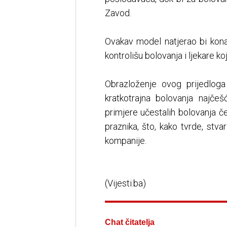
Zavod.
Ovakav model natjerao bi kona
kontrolišu bolovanja i ljekare ko
Obrazloženje ovog prijedloga
kratkotrajna bolovanja najč
primjere učestalih bolovanja č
praznika, što, kako tvrde, stvar
kompanije.
(Vijesti.ba)
Chat čitatelja