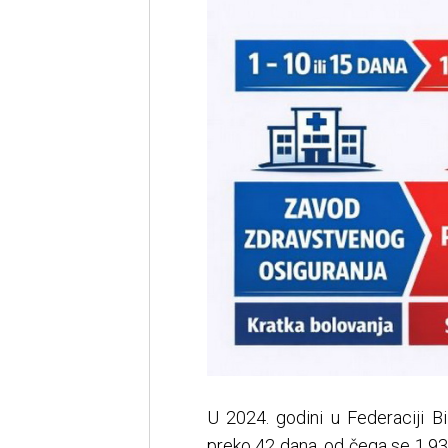
U 2024. godini u Federaciji B
preko 42 dana, od čega se 1.93