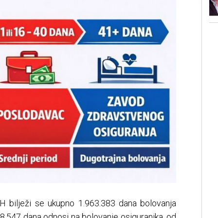
iH bilježi se ukupno 1.963.383 dana bolovanja
8.547 dana odnosi na bolovanje osiguranika, od