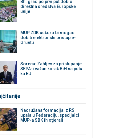
Bh. grad po prvi put dobio
direktna sredstva Europske
unije
MUP ZDK uskoro bi mogao
dobiti elektronski pristup e-
Gruntu
Soreca: Zahtjev za pristupanje
SEPA-i važan korak BiH na putu
ka EU
jčitanije
Naoružana formacija iz RS
upala u Federaciju, specijalci
MUP-a SBK ih otjerali