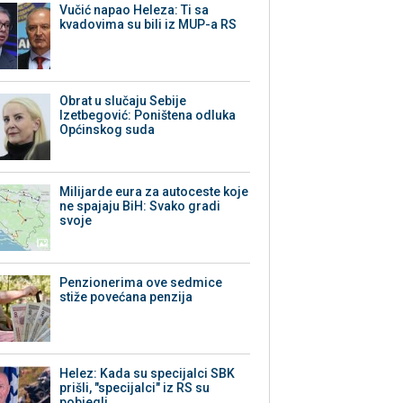
Vučić napao Heleza: Ti sa
kvadovima su bili iz MUP-a RS
Obrat u slučaju Sebije
Izetbegović: Poništena odluka
Općinskog suda
Milijarde eura za autoceste koje
ne spajaju BiH: Svako gradi
svoje
Penzionerima ove sedmice
stiže povećana penzija
Helez: Kada su specijalci SBK
prišli, "specijalci" iz RS su
pobjegli