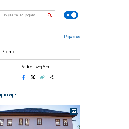
Prijavi se
/ Promo
Podijeli ovaj članak
Facebook
X
Kopiraj link
Više
jnovije