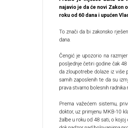
najavio je da će novi Zakon 
roku od 60 dana i upućen Vla
To znači da bi zakonsko rješen
dana.
Čengić je upozorio na razmjer
posljednje četiri godine čak 48
da zloupotrebe dolaze iz više p
samih zaposlenih te da su izmj
prava stvarno bolesnih radnika 
Prema važećem sistemu, privr
doktor, uz primjenu MKB-10 kla
žalbe u roku od 48 sati, o kojo
dok nadzor nad bolovanjima pro