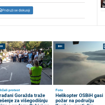
Pridruži se diskusiji
IH
BIH
ržali protest
Foto
rađani Goražda traže
Helikopter OSBiH gasi
ješenje za višegodišnju
požar na području