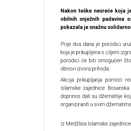
Nakon teške nesreće koja je
obilnih snježnih padavina o
pokazala je snažnu solidarnos
Prije dva dana je porodici u
koja je prikupljena s ciljem iz
porodici će biti omogućen što
obnovi izvora prihoda.
Akcija prikupljanja pomoći rea
Islamske zajednice Bosanska 
doprinos dali su džematlije ko
organiziranih u svim džematima
Iz Medžlisa Islamske zajednice