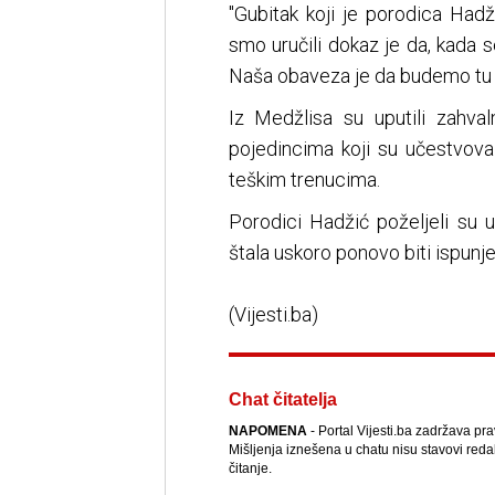
"Gubitak koji je porodica Hadži
smo uručili dokaz je da, kada s
Naša obaveza je da budemo tu je
Iz Medžlisa su uputili zahv
pojedincima koji su učestvoval
teškim trenucima.
Porodici Hadžić poželjeli su u
štala uskoro ponovo biti ispunj
(Vijesti.ba)
Chat čitatelja
NAPOMENA
- Portal Vijesti.ba zadržava pr
Mišljenja iznešena u chatu nisu stavovi reda
čitanje.