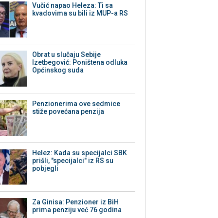
Vučić napao Heleza: Ti sa
kvadovima su bili iz MUP-a RS
Obrat u slučaju Sebije
Izetbegović: Poništena odluka
Općinskog suda
Penzionerima ove sedmice
stiže povećana penzija
Helez: Kada su specijalci SBK
prišli, "specijalci" iz RS su
pobjegli
Za Ginisa: Penzioner iz BiH
prima penziju već 76 godina