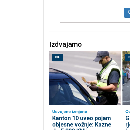
Izdvajamo
BIH
B
Usvojene izmjene
Od
Kanton 10 uveo pojam
G
objesne vožnje: Kazne
r