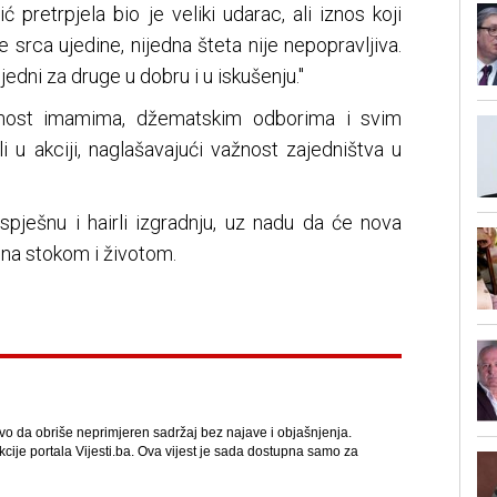
ć pretrpjela bio je veliki udarac, ali iznos koji
e srca ujedine, nijedna šteta nije nepopravljiva.
dni za druge u dobru i u iskušenju."
alnost imamima, džematskim odborima i svim
i u akciji, naglašavajući važnost zajedništva u
spješnu i hairli izgradnju, uz nadu da će nova
ena stokom i životom.
avo da obriše neprimjeren sadržaj bez najave i objašnjenja.
kcije portala Vijesti.ba. Ova vijest je sada dostupna samo za