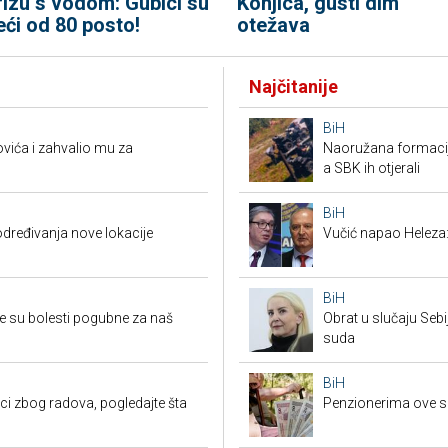
rizu s vodom: Gubici su
Konjica, gusti dim
eći od 80 posto!
otežava
Najčitanije
BiH
ića i zahvalio mu za
Naoružana formacija
a SBK ih otjerali
BiH
dređivanja nove lokacije
Vučić napao Heleza:
BiH
e su bolesti pogubne za naš
Obrat u slučaju Seb
suda
BiH
ci zbog radova, pogledajte šta
Penzionerima ove s