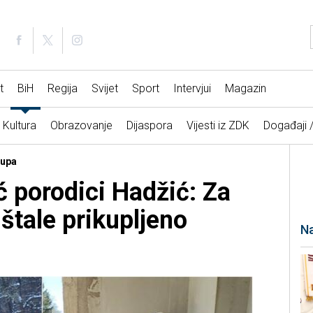
t
BiH
Regija
Svijet
Sport
Intervjui
Magazin
Kultura
Obrazovanje
Dijaspora
Vijesti iz ZDK
Događaji 
rupa
 porodici Hadžić: Za
štale prikupljeno
Na