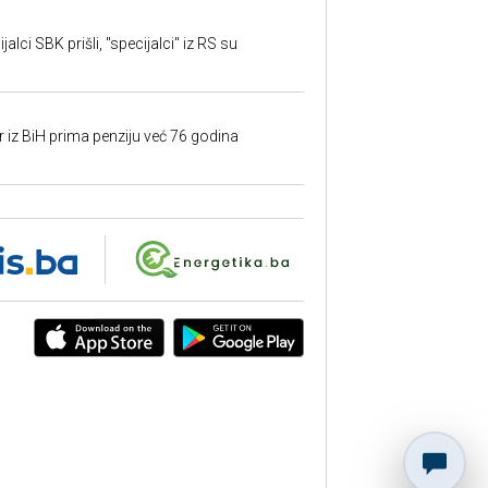
alci SBK prišli, "specijalci" iz RS su
r iz BiH prima penziju već 76 godina