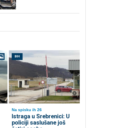
BIH
Na spisku ih 26
Istraga u Srebrenici: U
policiji saslušane još