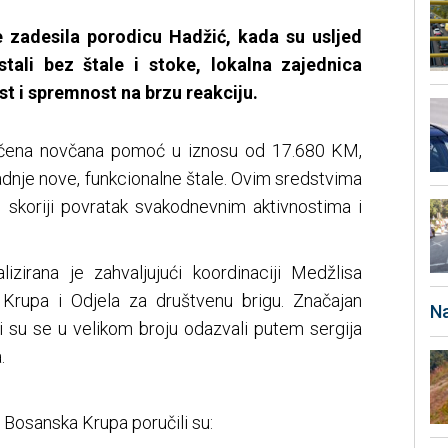
 zadesila porodicu Hadžić, kada su usljed
stali bez štale i stoke, lokalna zajednica
t i spremnost na brzu reakciju.
ručena novčana pomoć u iznosu od 17.680 KM,
gradnje nove, funkcionalne štale. Ovim sredstvima
 skoriji povratak svakodnevnim aktivnostima i
lizirana je zahvaljujući koordinaciji Medžlisa
Krupa i Odjela za društvenu brigu. Značajan
Na
ji su se u velikom broju odazvali putem sergija
.
 Bosanska Krupa poručili su: