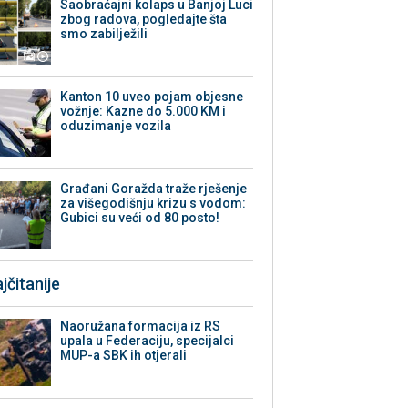
Saobraćajni kolaps u Banjoj Luci
zbog radova, pogledajte šta
smo zabilježili
Kanton 10 uveo pojam objesne
vožnje: Kazne do 5.000 KM i
oduzimanje vozila
Građani Goražda traže rješenje
za višegodišnju krizu s vodom:
Gubici su veći od 80 posto!
jčitanije
Naoružana formacija iz RS
upala u Federaciju, specijalci
MUP-a SBK ih otjerali