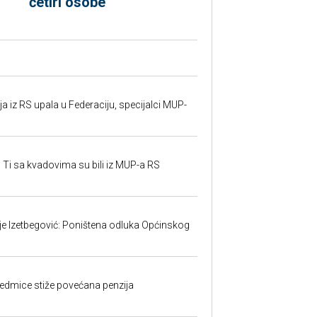
četiri osobe
 iz RS upala u Federaciju, specijalci MUP-
 Ti sa kvadovima su bili iz MUP-a RS
ije Izetbegović: Poništena odluka Općinskog
edmice stiže povećana penzija