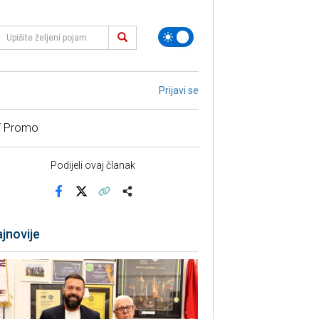
Prijavi se
/ Promo
Podijeli ovaj članak
Facebook
X
Kopiraj link
Više
jnovije