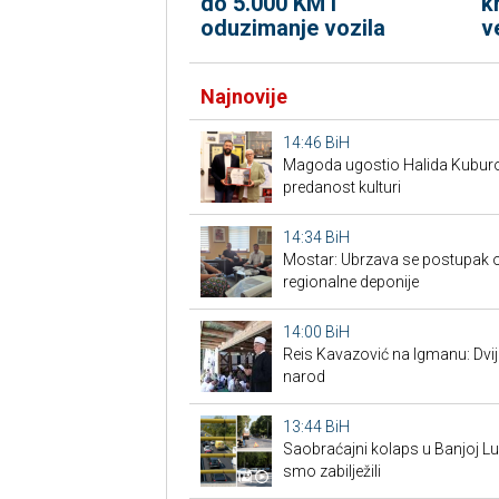
do 5.000 KM i
k
oduzimanje vozila
v
Najnovije
14:46
BiH
Magoda ugostio Halida Kuburov
predanost kulturi
14:34
BiH
Mostar: Ubrzava se postupak o
regionalne deponije
14:00
BiH
Reis Kavazović na Igmanu: Dvij
narod
13:44
BiH
Saobraćajni kolaps u Banjoj Lu
smo zabilježili