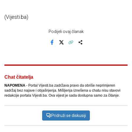
(Vijesti.ba)
Podijeli ovaj članak
Facebook
X
Kopiraj link
Više
Chat čitatelja
NAPOMENA
- Portal Vijesti.ba zadržava pravo da obriše neprimjeren
sadržaj bez najave i objašnjenja. Mišljenja iznešena u chatu nisu stavovi
redakcije portala Vijesti.ba. Ova vijest je sada dostupna samo za čitanje.
Pridruži se diskusiji