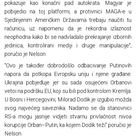
pokazuje kao konačni pad autokrata. Magyar je
pobijedio na toj platformi, a protivnici MAGA-e u
Sjedinjenim Američkim Državama trebaju naučiti tu
računicu, uz napomenu da je rekordna izlaznost
neophodna kako bi se nadvladalo prekrajanje izbornih
jedinica, kontrolirani mediji i druge manipulacije",
poručio je Nelson.
"Ovo je također dobrodošlo odbacivanje Putinovih
napora da potkopa Evropsku uniju i njene građane.
Ukrajina pobjeđuje jer su sada osujećeni Orbanovi
vetoi na podršku EU, koji su bili pod kontrolom Kremlja.
U Bosni i Hercegovini, Milorad Dodik je izgubio možda
svog najvećeg saveznika. Nadamo se da stanovnici
RS-a mogu jasnije vidjeti stvarnu privlačnost nivoa
korupcije Orban–Putin, ka kojem Dodik teži" poručio je
Nelson.