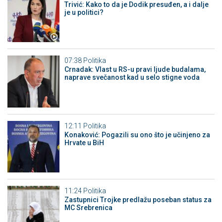
Trivić: Kako to da je Dodik presuđen, a i dalje
je u politici?
07:38
Politika
Crnadak: Vlast u RS-u pravi ljude budalama,
naprave svečanost kad u selo stigne voda
12:11
Politika
Konaković: Pogazili su ono što je učinjeno za
Hrvate u BiH
11:24
Politika
Zastupnici Trojke predlažu poseban status za
MC Srebrenica