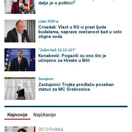
dalje je u politici?
Lider PDP-a
Crnadak: Vlast u RS-u pravi ljude
budalama, naprave svečanost kad u selo
stigne voda
"Zašto baš 12-12-12?"
Konaković: Pogazili su ono što je
učinjeno za Hrvate u BiH
Sarajevo
Zastupnici Trojke predlažu poseban
status za MC Srebrenica
Najnovije
Najčitanije
20:13
Politika