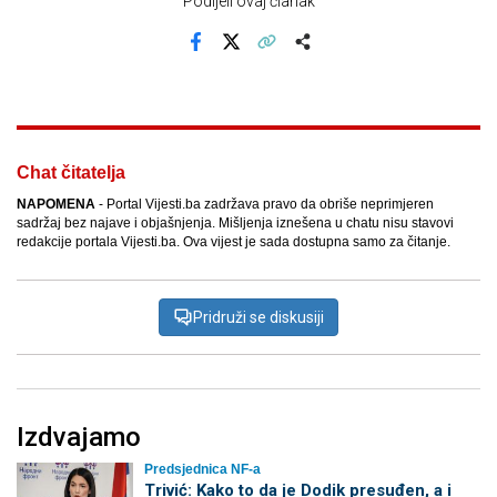
Podijeli ovaj članak
Facebook
X
Kopiraj link
Više
Chat čitatelja
NAPOMENA
- Portal Vijesti.ba zadržava pravo da obriše neprimjeren
sadržaj bez najave i objašnjenja. Mišljenja iznešena u chatu nisu stavovi
redakcije portala Vijesti.ba. Ova vijest je sada dostupna samo za čitanje.
Pridruži se diskusiji
Izdvajamo
Predsjednica NF-a
Trivić: Kako to da je Dodik presuđen, a i