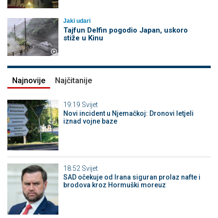
Jaki udari
Tajfun Delfin pogodio Japan, uskoro
stiže u Kinu
Najnovije
Najčitanije
19:19
Svijet
Novi incident u Njemačkoj: Dronovi letjeli
iznad vojne baze
18:52
Svijet
SAD očekuje od Irana siguran prolaz nafte i
brodova kroz Hormuški moreuz