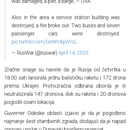
was damaged, a pier, a barge, — OVA
Also in the area a service station building was
destroyed, a fire broke out. Two buses and seven
passenger cars were destroyed.
pic.twitter.com/GeWmkpAYcL
— RusWar (@ruswar)
April 14, 2026
Zračne snage su navele da je Rusija od četvrtka u
18.00 sati lansirala jednu balističku raketu i 172 drona
prema Ukrajini. Protivzračna odbrana oborila je ili
neutralizirala 147 dronova, dok su raketa i 20 dronova
pogodili osam lokacija.
Guverner Odeske oblasti izjavio je da je pogođeno
najmanje šest stambenih zgrada, dodajući da je napad
izazvao i požar u Dunavski biosferni rezervat.