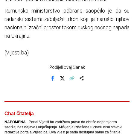
Rumunsko ministarstvo odbrane saopćilo je da su
radarski sistemi zabilježili dron koji je narušio njihov
nacionalni zračni prostor tokom ruskog noćnog napada
na Ukrajinu.
(Vijesti.ba)
Podijeli ovaj članak
Facebook
X
Kopiraj link
Više
Chat čitatelja
NAPOMENA
- Portal Vijesti.ba zadržava pravo da obriše neprimjeren
sadržaj bez najave i objašnjenja. Mišljenja iznešena u chatu nisu stavovi
redakcije portala Vijesti.ba. Ova vijest je sada dostupna samo za čitanje.