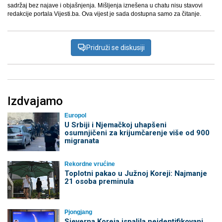
sadržaj bez najave i objašnjenja. Mišljenja iznešena u chatu nisu stavovi
redakcije portala Vijesti.ba. Ova vijest je sada dostupna samo za čitanje.
Pridruži se diskusiji
Izdvajamo
Europol
U Srbiji i Njemačkoj uhapšeni
osumnjičeni za krijumčarenje više od 900
migranata
Rekordne vrućine
Toplotni pakao u Južnoj Koreji: Najmanje
21 osoba preminula
Pjongjang
Sjeverna Koreja ispalila neidentifikovani