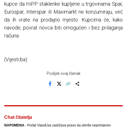
kupce da HiPP staklenke kupljene u trgovinama Spar,
Eurospar, Interspar ili Maximarkt ne konzumiraju, već
da ih vrate na prodajno mjesto. Kupcima će, kako
navode, povrat novca biti omogućen i bez prilaganja
računa.
(Vijesti.ba)
Podijeli ovaj članak
Facebook
X
Kopiraj link
Više
Chat čitatelja
NAPOMENA
- Portal Vijesti.ba zadržava pravo da obriše neprimjeren