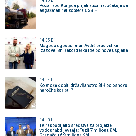
14:13
BiH
Požar kod Konjica prijeti kućama, očekuje se
angažman helikoptera OSBiH
14:05
BiH
Magoda ugostio Iman Avdić pred velike
izazove: Bh. rekorderka ide po nove uspjehe
14:04
BiH
Ko može dobiti državljanstvo BiH po osnovu
naročite koristi!?
14:00
BiH
TK raspodijelio sredstva za projekte
vodosnabdijevanja: Tuzli 7 miliona KM,
Gradačcu 6,9 miliona KM