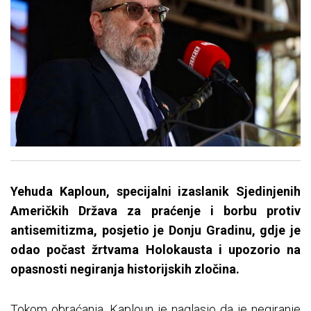
Yehuda Kaploun, specijalni izaslanik Sjedinjenih
Američkih Država za praćenje i borbu protiv
antisemitizma, posjetio je Donju Gradinu, gdje je
odao počast žrtvama Holokausta i upozorio na
opasnosti negiranja historijskih zločina.
Tokom obraćanja, Kaploun je naglasio da je negiranje