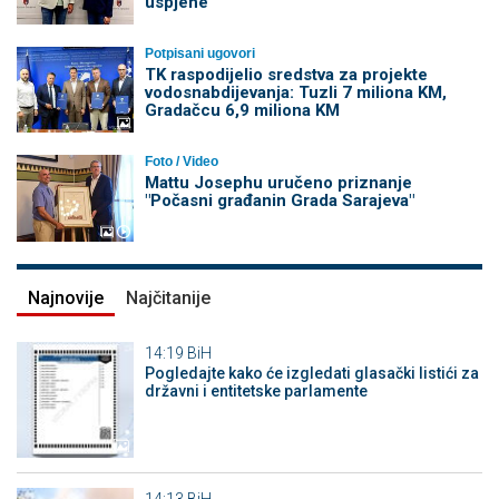
uspjehe
Potpisani ugovori
TK raspodijelio sredstva za projekte
vodosnabdijevanja: Tuzli 7 miliona KM,
Gradačcu 6,9 miliona KM
Foto / Video
Mattu Josephu uručeno priznanje
"Počasni građanin Grada Sarajeva"
Najnovije
Najčitanije
14:19
BiH
Pogledajte kako će izgledati glasački listići za
državni i entitetske parlamente