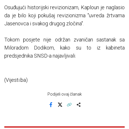
Osuđujući historijski revizionizam, Kaploun je naglasio
da je bilo koji pokušaj revizionizma "uvreda žrtvama
Jasenovca i svakog drugog zločina".
Tokom posjete nije održan zvaničan sastanak sa
Miloradom Dodikom, kako su to iz kabineta
predsjednika SNSD-a najavljivali.
(Vijesti.ba)
Podijeli ovaj članak
Facebook
X
Kopiraj link
Više