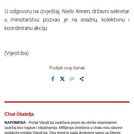
U odgovoru na izvještaj, Niels Annen, državni sekretar
u ministarstvu pozvao je na snažnu, kolektivnu i
koordiniranu akciju.
(Vijesti.ba)
Podijeli ovaj članak
Facebook
X
Kopiraj link
Više
Chat čitatelja
NAPOMENA
- Portal Vijesti.ba zadržava pravo da obriše neprimjeren
sadržaj bez najave i objašnjenja. Mišljenja iznešena u chatu nisu stavovi
redakcije portala Vijesti.ba. Ova vijest je sada dostupna samo za čitanje.