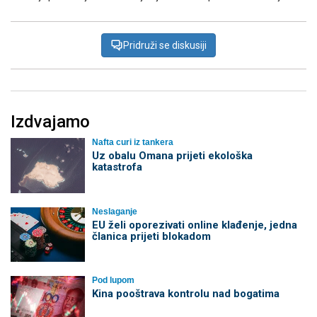
Pridruži se diskusiji
Izdvajamo
Nafta curi iz tankera
Uz obalu Omana prijeti ekološka
katastrofa
Neslaganje
EU želi oporezivati online klađenje, jedna
članica prijeti blokadom
Pod lupom
Kina pooštrava kontrolu nad bogatima