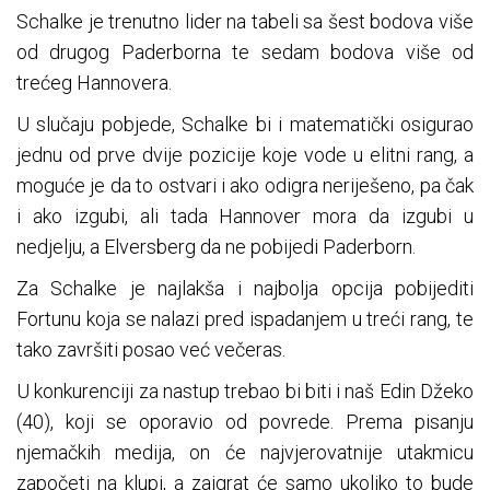
Schalke je trenutno lider na tabeli sa šest bodova više
od drugog Paderborna te sedam bodova više od
trećeg Hannovera.
U slučaju pobjede, Schalke bi i matematički osigurao
jednu od prve dvije pozicije koje vode u elitni rang, a
moguće je da to ostvari i ako odigra neriješeno, pa čak
i ako izgubi, ali tada Hannover mora da izgubi u
nedjelju, a Elversberg da ne pobijedi Paderborn.
Za Schalke je najlakša i najbolja opcija pobijediti
Fortunu koja se nalazi pred ispadanjem u treći rang, te
tako završiti posao već večeras.
U konkurenciji za nastup trebao bi biti i naš Edin Džeko
(40), koji se oporavio od povrede. Prema pisanju
njemačkih medija, on će najvjerovatnije utakmicu
započeti na klupi, a zaigrat će samo ukoliko to bude