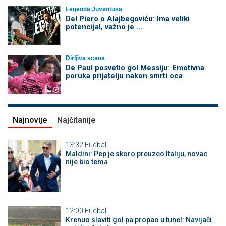
Legenda Juventusa
Del Piero o Alajbegoviću: Ima veliki
potencijal, važno je ...
Dirljiva scena
De Paul posvetio gol Messiju: Emotivna
poruka prijatelju nakon smrti oca
Najnovije
Najčitanije
13:32
Fudbal
Maldini: Pep je skoro preuzeo Italiju, novac
nije bio tema
12:00
Fudbal
Krenuo slaviti gol pa propao u tunel: Navijači