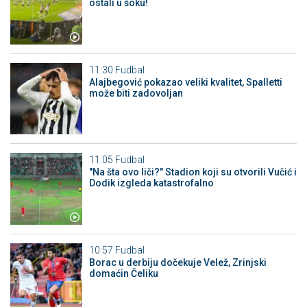
ostali u šoku!
11:30
Fudbal
Alajbegović pokazao veliki kvalitet, Spalletti
može biti zadovoljan
11:05
Fudbal
"Na šta ovo liči?" Stadion koji su otvorili Vučić i
Dodik izgleda katastrofalno
10:57
Fudbal
Borac u derbiju dočekuje Velež, Zrinjski
domaćin Čeliku