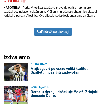
Chat čitatelja
NAPOMENA
- Portal Vijesti.ba zadržava pravo da obriše neprimjeren
sadržaj bez najave i objašnjenja. Mišljenja iznešena u chatu nisu stavovi
redakcije portala Vijesti.ba. Ova vijest je sada dostupna samo za čitanje.
Pridruži se diskusiji
Izdvajamo
"Tutto Juve"
Alajbegović pokazao veliki kvalitet,
Spalletti može biti zadovoljan
WWin liga BiH
Borac u derbiju dočekuje Velež, Zrinjski
domaćin Čeliku