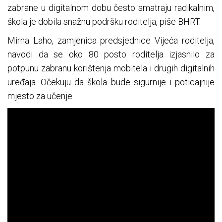
zabrane u digitalnom dobu često smatraju radikalnim,
škola je dobila snažnu podršku roditelja, piše BHRT.
Mirna Laho, zamjenica predsjednice Vijeća roditelja,
navodi da se oko 80 posto roditelja izjasnilo za
potpunu zabranu korištenja mobitela i drugih digitalnih
uređaja. Očekuju da škola bude sigurnije i poticajnije
mjesto za učenje.