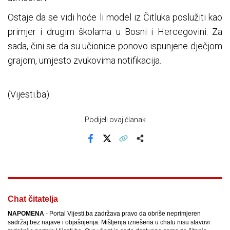
Ostaje da se vidi hoće li model iz Čitluka poslužiti kao
primjer i drugim školama u Bosni i Hercegovini. Za
sada, čini se da su učionice ponovo ispunjene dječjom
grajom, umjesto zvukovima notifikacija.
(Vijesti.ba)
Podijeli ovaj članak
Facebook
X
Kopiraj link
Više
Chat čitatelja
NAPOMENA
- Portal Vijesti.ba zadržava pravo da obriše neprimjeren
sadržaj bez najave i objašnjenja. Mišljenja iznešena u chatu nisu stavovi