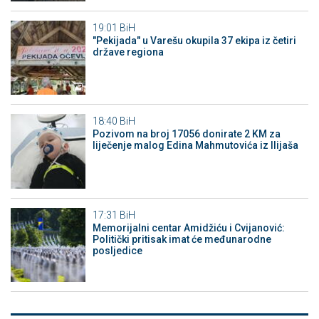
19:01
BiH
"Pekijada" u Varešu okupila 37 ekipa iz četiri
države regiona
18:40
BiH
Pozivom na broj 17056 donirate 2 KM za
liječenje malog Edina Mahmutovića iz Ilijaša
17:31
BiH
Memorijalni centar Amidžiću i Cvijanović:
Politički pritisak imat će međunarodne
posljedice