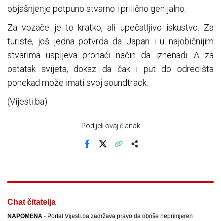
objašnjenje potpuno stvarno i prilično genijalno.
Za vozače je to kratko, ali upečatljivo iskustvo. Za
turiste, još jedna potvrda da Japan i u najobičnijim
stvarima uspijeva pronaći način da iznenadi. A za
ostatak svijeta, dokaz da čak i put do odredišta
ponekad može imati svoj soundtrack.
(Vijesti.ba)
Podijeli ovaj članak
Facebook
X
Kopiraj link
Više
Chat čitatelja
NAPOMENA
- Portal Vijesti.ba zadržava pravo da obriše neprimjeren