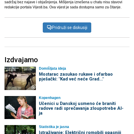
sadržaj bez najave i objašnjenja. Mišljenja iznešena u chatu nisu stavovi
redakcije portala Vijesti.ba. Ova vijest je sada dostupna samo za čitanje.
Pridruži se diskusiji
Izdvajamo
Domišljata ideja
Mostarac zasukao rukave i ofarbao
pješački: "Kad već neće Grad..."
Kopenhagen
Učenici u Danskoj usmeno će braniti
radove radi sprečavanja zloupotrebe AI-
ja
Statistika je jasna
Istraživanje: Električni romobili opasniji