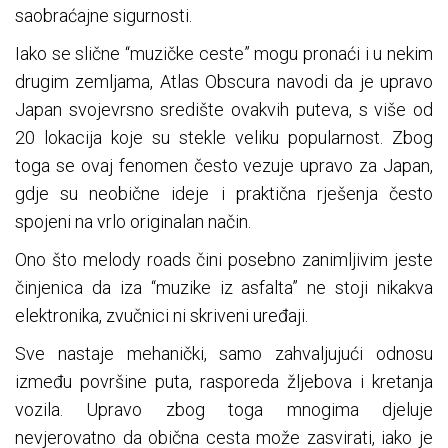
saobraćajne sigurnosti.
Iako se slične “muzičke ceste” mogu pronaći i u nekim
drugim zemljama, Atlas Obscura navodi da je upravo
Japan svojevrsno središte ovakvih puteva, s više od
20 lokacija koje su stekle veliku popularnost. Zbog
toga se ovaj fenomen često vezuje upravo za Japan,
gdje su neobične ideje i praktična rješenja često
spojeni na vrlo originalan način.
Ono što melody roads čini posebno zanimljivim jeste
činjenica da iza “muzike iz asfalta” ne stoji nikakva
elektronika, zvučnici ni skriveni uređaji.
Sve nastaje mehanički, samo zahvaljujući odnosu
između površine puta, rasporeda žljebova i kretanja
vozila. Upravo zbog toga mnogima djeluje
nevjerovatno da obična cesta može zasvirati, iako je