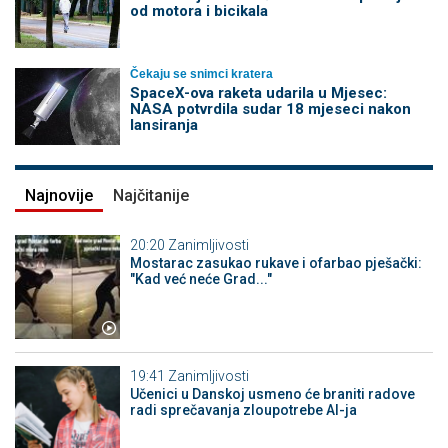
od motora i bicikala
Čekaju se snimci kratera
SpaceX-ova raketa udarila u Mjesec:
NASA potvrdila sudar 18 mjeseci nakon
lansiranja
Najnovije
Najčitanije
20:20
Zanimljivosti
Mostarac zasukao rukave i ofarbao pješački:
"Kad već neće Grad..."
19:41
Zanimljivosti
Učenici u Danskoj usmeno će braniti radove
radi sprečavanja zloupotrebe AI-ja