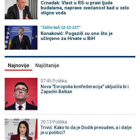
Crnadak: Vlast u RS-u pravi ljude
budalama, naprave svečanost kad u selo
stigne voda
"Zašto baš 12-12-12?"
Konaković: Pogazili su ono što je
učinjeno za Hrvate u BiH
Najnovije
Najčitanije
07:45
Politika
Nova "Evropska konfederacija" uključila bi i
Zapadni Balkan
20:13
Politika
Trivić: Kako to da je Dodik presuđen, a i dalje
je u politici?