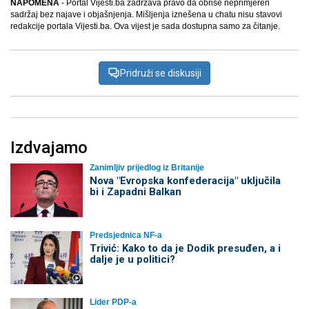
NAPOMENA
- Portal Vijesti.ba zadržava pravo da obriše neprimjeren
sadržaj bez najave i objašnjenja. Mišljenja iznešena u chatu nisu stavovi
redakcije portala Vijesti.ba. Ova vijest je sada dostupna samo za čitanje.
Pridruži se diskusiji
Izdvajamo
Zanimljiv prijedlog iz Britanije
Nova "Evropska konfederacija" uključila
bi i Zapadni Balkan
Predsjednica NF-a
Trivić: Kako to da je Dodik presuđen, a i
dalje je u politici?
Lider PDP-a