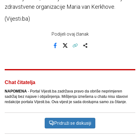
zdravstvene organizacije Maria van Kerkhove.
(Vijesti.ba)
Podijeli ovaj članak
Facebook
X
Kopiraj link
Više
Chat čitatelja
NAPOMENA
- Portal Vijesti.ba zadržava pravo da obriše neprimjeren
sadržaj bez najave i objašnjenja. Mišljenja iznešena u chatu nisu stavovi
redakcije portala Vijesti.ba. Ova vijest je sada dostupna samo za čitanje.
Pridruži se diskusiji