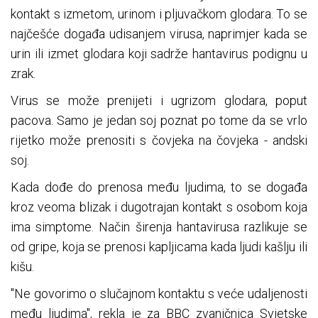
kontakt s izmetom, urinom i pljuvačkom glodara. To se
najčešće događa udisanjem virusa, naprimjer kada se
urin ili izmet glodara koji sadrže hantavirus podignu u
zrak.
Virus se može prenijeti i ugrizom glodara, poput
pacova. Samo je jedan soj poznat po tome da se vrlo
rijetko može prenositi s čovjeka na čovjeka - andski
soj.
Kada dođe do prenosa među ljudima, to se događa
kroz veoma blizak i dugotrajan kontakt s osobom koja
ima simptome. Način širenja hantavirusa razlikuje se
od gripe, koja se prenosi kapljicama kada ljudi kašlju ili
kišu.
"Ne govorimo o slučajnom kontaktu s veće udaljenosti
među ljudima", rekla je za BBC zvaničnica Svjetske