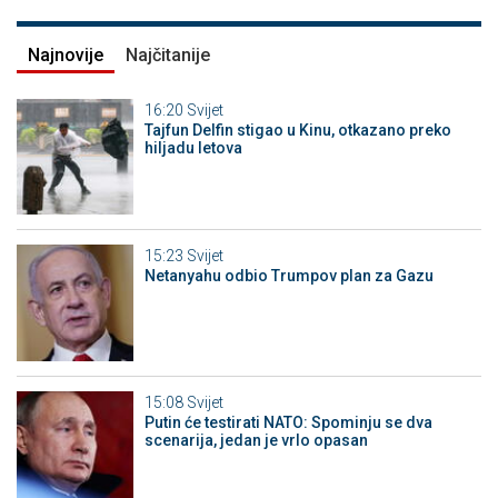
Najnovije
Najčitanije
16:20
Svijet
Tajfun Delfin stigao u Kinu, otkazano preko
hiljadu letova
15:23
Svijet
Netanyahu odbio Trumpov plan za Gazu
15:08
Svijet
Putin će testirati NATO: Spominju se dva
scenarija, jedan je vrlo opasan