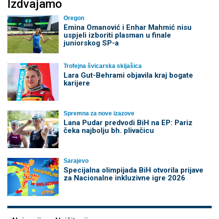
Izdvajamo
Oregon
Emina Omanović i Enhar Mahmić nisu
uspjeli izboriti plasman u finale
juniorskog SP-a
Trofejna švicarska skijašica
Lara Gut-Behrami objavila kraj bogate
karijere
Spremna za nove izazove
Lana Pudar predvodi BiH na EP: Pariz
čeka najbolju bh. plivačicu
Sarajevo
Specijalna olimpijada BiH otvorila prijave
za Nacionalne inkluzivne igre 2026