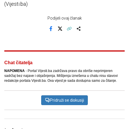
(Vijesti.ba)
Podijeli ovaj članak
Facebook
X
Kopiraj link
Više
Chat čitatelja
NAPOMENA
- Portal Vijesti.ba zadržava pravo da obriše neprimjeren
sadržaj bez najave i objašnjenja. Mišljenja iznešena u chatu nisu stavovi
redakcije portala Vijesti.ba. Ova vijest je sada dostupna samo za čitanje.
Pridruži se diskusiji