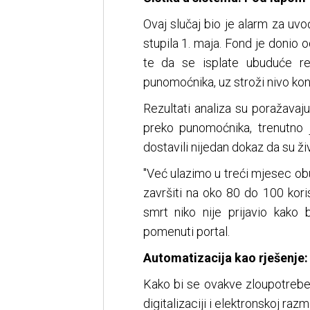
Ovaj slučaj bio je alarm za uvo
stupila 1. maja. Fond je donio
te da se isplate ubuduće reg
punomoćnika, uz stroži nivo kon
Rezultati analiza su poražavaju
preko punomoćnika, trenutno j
dostavili nijedan dokaz da su živ
"Već ulazimo u treći mjesec obu
završiti na oko 80 do 100 koris
smrt niko nije prijavio kako 
pomenuti portal.
Automatizacija kao rješenje
Kako bi se ovakve zloupotrebe 
digitalizaciji i elektronskoj raz