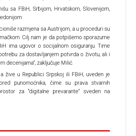
išu sa FBiH, Srbijom, Hrvatskom, Slovenijom,
edonijom.
nkcioniše razmjena sa Austrijom, a u proceduri su
jemačkom. Cilj nam je da potpišemo sporazume
iH ima ugovor o socijalnom osiguranju. Time
potrebu za dostavljanjem potvrda o životu, ali i
m decenijama“, zaključuje Milić.
 a žive u Republici Srpskoj ili FBiH, uveden je
ored punomoćnika, čime su prava stvarnih
prostor za "digitalne prevarante“ sveden na