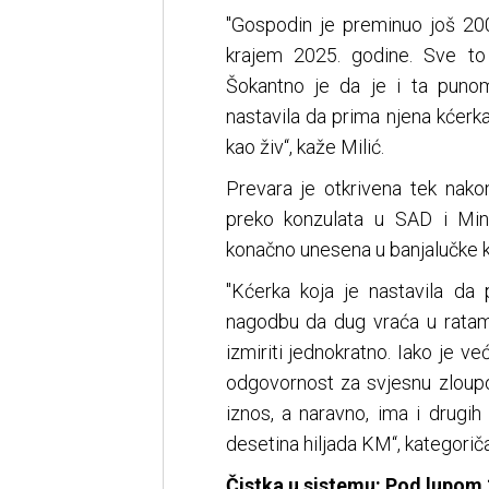
"Gospodin je preminuo još 200
krajem 2025. godine. Sve to 
Šokantno je da je i ta punom
nastavila da prima njena kćerk
kao živ“, kaže Milić.
Prevara je otkrivena tek nako
preko konzulata u SAD i Mini
konačno unesena u banjalučke kn
"Kćerka koja je nastavila da
nagodbu da dug vraća u ratam
izmiriti jednokratno. Iako je v
odgovornost za svjesnu zloupo
iznos, a naravno, ima i drugih
desetina hiljada KM“, kategoriča
Čistka u sistemu: Pod lupom