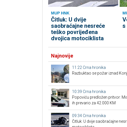
MUP HNK
M
Čitluk: U dvije
V
saobraćajne nesreće
s
teško povrijeđena
dvojica motociklista
Najnovije
11:22
Crna hronika
Razbuktao se požar iznad Konji
10:39
Crna hronika
Popoviću predložen pritvor: Misl
ih prevario za 42.000 KM
09:34
Crna hronika
Čitluk: U dvije saobraćajne nes