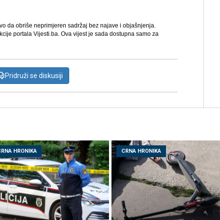
avo da obriše neprimjeren sadržaj bez najave i objašnjenja.
kcije portala Vijesti.ba. Ova vijest je sada dostupna samo za
Pridruži se diskusiji
CRNA HRONIKA
CRNA HRONIKA