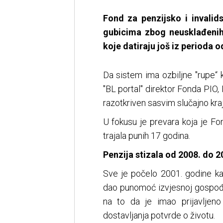
Fond za penzijsko i invalid
gubicima zbog neusklađenih
koje datiraju još iz perioda od
Da sistem ima ozbiljne "rupe“ 
"BL portal" direktor Fonda PIO, 
razotkriven sasvim slučajno kra
U fokusu je prevara koja je Fo
trajala punih 17 godina.
Penzija stizala od 2008. do 2
Sve je počelo 2001. godine kad
dao punomoć izvjesnoj gospođi
na to da je imao prijavljeno
dostavljanja potvrde o životu.