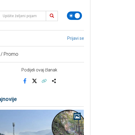
Prijavi se
 / Promo
Podijeli ovaj članak
Facebook
X
Kopiraj link
Više
jnovije