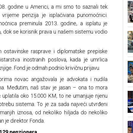
8. godine u Americi, a mi smo to saznali tek
vrijeme penzija je isplaćivana punomoćnici.
oćnica preminula 2013. godine, a isplatu je
a, dok se korisnik prava u našem sistemu vodio
n ostavinske rasprave i diplomatske prepiske
starstva inostranih poslova, kada je umrlica
jige. Fond je odmah podnio krivičnu prijavu.
 prima novac angažovala je advokata i nudila
a. Međutim, naš stav je jasan – ona to mora
eć uplatila oko 15.000 KM, to ne umanjuje njenu
trebu sistema. To je za sada najveći utvrđeni
 manjih iznosa, od nekoliko hiljada do nekoliko
n je direktor Fonda.
 129 penzionera