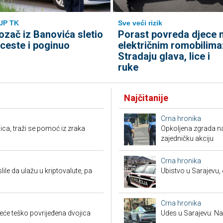
UP TK
Sve veći rizik
ozač iz Banovića sletio
Porast povreda djece 
 ceste i poginuo
električnim romobilima
Stradaju glava, lice i
ruke
Najčitanije
Crna hronika
ca, traži se pomoć iz zraka
Opkoljena zgrada n
zajedničku akciju
Crna hronika
ile da ulažu u kriptovalute, pa
Ubistvo u Sarajevu, 
Crna hronika
reće teško povrijeđena dvojica
Udes u Sarajevu: Nas