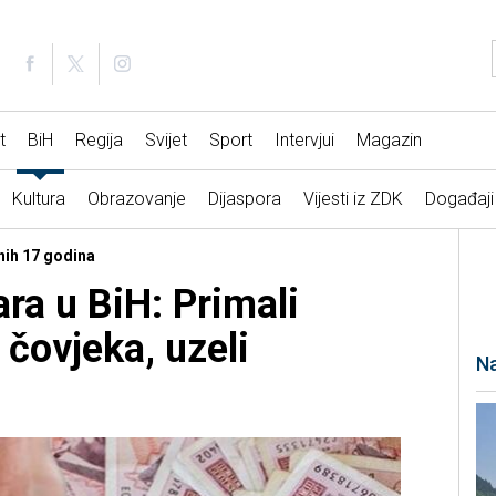
t
BiH
Regija
Svijet
Sport
Intervjui
Magazin
Kultura
Obrazovanje
Dijaspora
Vijesti iz ZDK
Događaji
nih 17 godina
ra u BiH: Primali
čovjeka, uzeli
Na