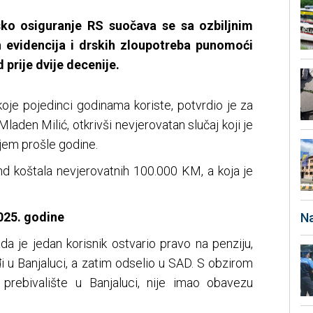
sko osiguranje RS suočava se sa ozbiljnim
 evidencija i drskih zloupotreba punomoći
 prije dvije decenije.
koje pojedinci godinama koriste, potvrdio je za
Mladen Milić, otkrivši nevjerovatan slučaj koji je
jem prošle godine.
nd koštala nevjerovatnih 100.000 KM, a koja je
025. godine
Na
a je jedan korisnik ostvario pravo na penziju,
 u Banjaluci, a zatim odselio u SAD. S obzirom
 prebivalište u Banjaluci, nije imao obavezu