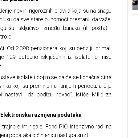
đenje novih, rigoroznih pravila koja su na snagu
 odluku da sve stare punomoći prestanu da važe,
ulišu isključivo između banaka (ili pošta) i
trole.
ći. Od 2.398 penzionera koji su penziju primali
e 129 potpuno isključenih iz isplate jer nisu
i.
stave isplate i bojim se da će se konačna cifra
nika koji su preminuli u ranijem periodu, a čiju
bi nastavili da podižu novac“, ističe Milić za
: Elektronska razmjena podataka
trajno eliminisale, Fond PIO intenzivno radi na
mjeni podataka o činjenici nastupa smrti.