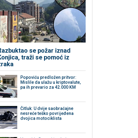
Razbuktao se požar iznad
Konjica, traži se pomoć iz
zraka
Popoviću predložen pritvor:
Mislile da ulažu u kriptovalute,
pa ih prevario za 42.000 KM
Čitluk: U dvije saobraćajne
nesreće teško povrijeđena
dvojica motociklista