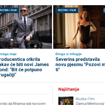
UZIKA I FILM
MUZIKA I FILM
traga traje
Druga iz trilogije
roducentica otkrila
Severina predstavila
akav će biti novi James
novu pjesmu "Pozovi 
ond: "Bit će potpuno
ti"
rugačiji"
Najčitanije
Muzika i Film
vrdio da Rihanna radi na novim
Članica Merlinovog 