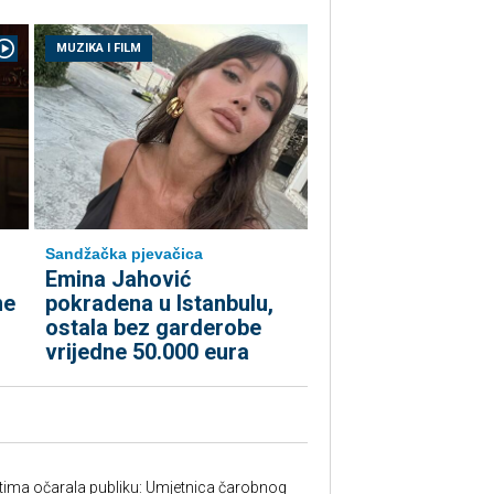
MUZIKA I FILM
Sandžačka pjevačica
Emina Jahović
me
pokradena u Istanbulu,
ostala bez garderobe
vrijedne 50.000 eura
tima očarala publiku: Umjetnica čarobnog