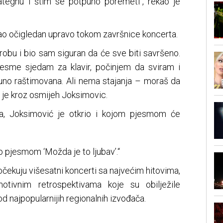
ategnu i štim se potpuno poremeti“, rekao je
tao očigledan upravo tokom završnice koncerta.
probu i bio sam siguran da će sve biti savršeno.
esme sjedam za klavir, počinjem da sviram i
uno raštimovana. Ali nema stajanja – moraš da
ao je kroz osmijeh Joksimovic.
va, Joksimović je otkrio i kojom pjesmom će
 pjesmom ‘Možda je to ljubav’.“
 očekuju višesatni koncerti sa najvećim hitovima,
tivnim retrospektivama koje su obilježile
d najpopularnijih regionalnih izvođača.