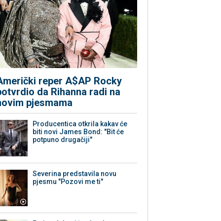
Američki reper A$AP Rocky
potvrdio da Rihanna radi na
novim pjesmama
Producentica otkrila kakav će
biti novi James Bond: "Bit će
potpuno drugačiji"
Severina predstavila novu
pjesmu "Pozovi me ti"