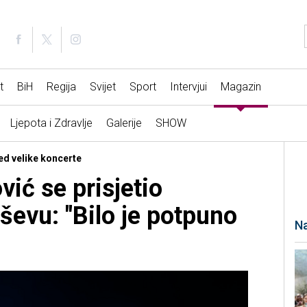
t
BiH
Regija
Svijet
Sport
Intervjui
Magazin
Ljepota i Zdravlje
Galerije
SHOW
red velike koncerte
ić se prisjetio
ševu: "Bilo je potpuno
Na