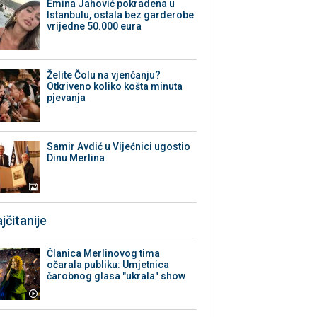
Emina Jahović pokradena u
Istanbulu, ostala bez garderobe
vrijedne 50.000 eura
Želite Čolu na vjenčanju?
Otkriveno koliko košta minuta
pjevanja
Samir Avdić u Vijećnici ugostio
Dinu Merlina
jčitanije
Članica Merlinovog tima
očarala publiku: Umjetnica
čarobnog glasa "ukrala" show