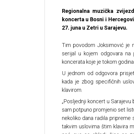
Regionalna muzička zvijez
koncerta u Bosni i Hercegovin
27. juna u Zetri u Sarajevu.
Tim povodom Joksimović je na
serijal u kojem odgovara na p
koncerata koje je tokom godin
U jednom od odgovora prisjet
kada je zbog specifičnih usl
klavirom.
„Posljednji koncert u Sarajevu 
sam potpuno promjenio set listu 
nekoliko dana radila pripreme sa
takvim uslovima štim klavira 