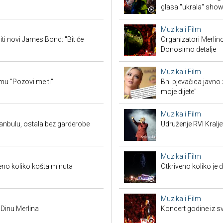
glasa "ukrala" sho
Muzika i Film
iti novi James Bond: "Bit će
Organizatori Merlin
Donosimo detalje
Muzika i Film
mu "Pozovi me ti"
Bh. pjevačica javno z
moje dijete"
Muzika i Film
anbulu, ostala bez garderobe
Udruženje RVI Kralj
Muzika i Film
veno koliko košta minuta
Otkriveno koliko je 
Muzika i Film
 Dinu Merlina
Koncert godine iz s