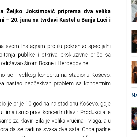
da Željko Joksimović priprema dva velika
i – 20. juna na tvrđavi Kastel u Banja Luci i
 svom Instagram profilu pokrenuo specijalni
itanja publike i otkriva ekskluzivne priče sa
a održavao širom Bosne i Hercegovine.
io se i velikog koncerta na stadionu Koševo,
ova nastao neočekivan problem sa koncertnim
Na
bio je prije 10 godina na stadionu Koševo, gdje
i imali smo pravi koncertni klavir. Produkcija je
mo za klavir. Bila je velika vrućina i vlaga, a u
mora da se radi na svaka dva sata. Onda padne