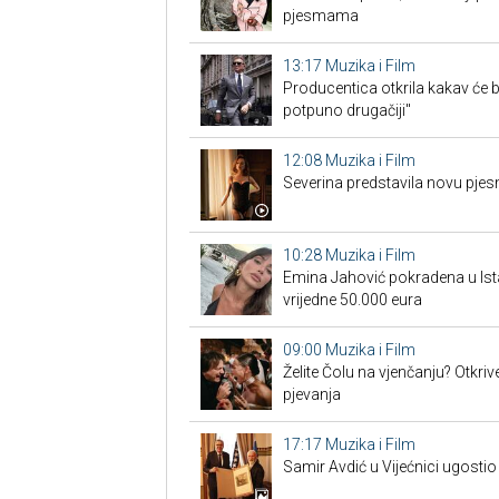
pjesmama
13:17
Muzika i Film
Producentica otkrila kakav će b
potpuno drugačiji"
12:08
Muzika i Film
Severina predstavila novu pjes
10:28
Muzika i Film
Emina Jahović pokradena u Ist
vrijedne 50.000 eura
09:00
Muzika i Film
Želite Čolu na vjenčanju? Otkri
pjevanja
17:17
Muzika i Film
Samir Avdić u Vijećnici ugostio