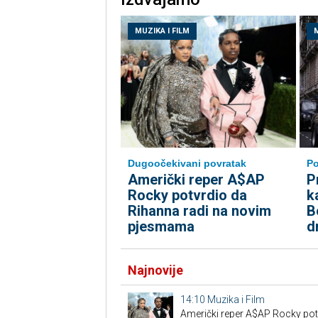
MUZIKA I FILM
M
Dugoočekivani povratak
Po
Američki reper A$AP
P
Rocky potvrdio da
k
Rihanna radi na novim
B
pjesmama
d
Najnovije
14:10
Muzika i Film
Američki reper A$AP Rocky pot