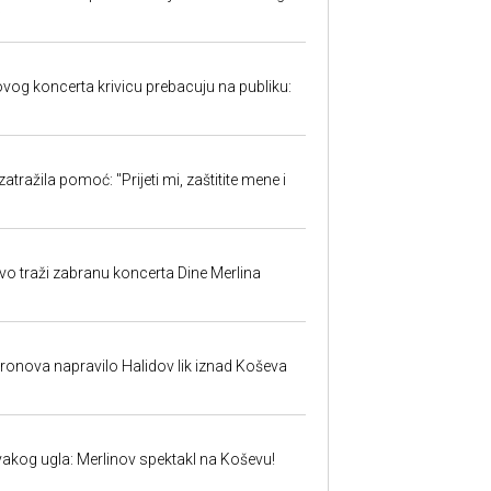
w
ovog koncerta krivicu prebacuju na publiku:
atražila pomoć: "Prijeti mi, zaštitite mene i
evo traži zabranu koncerta Dine Merlina
dronova napravilo Halidov lik iznad Koševa
vakog ugla: Merlinov spektakl na Koševu!