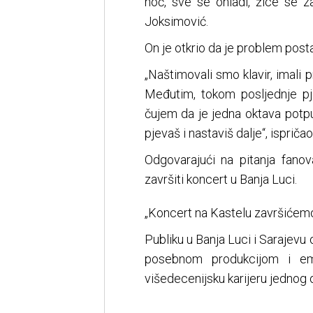
noć, sve se ohladi, žice se z
Joksimović.
On je otkrio da je problem pos
„Naštimovali smo klavir, imali 
Međutim, tokom posljednje pj
čujem da je jedna oktava potp
pjevaš i nastaviš dalje“, isprič
Odgovarajući na pitanja fano
završiti koncert u Banja Luci.
„Koncert na Kastelu završićemo
Publiku u Banja Luci i Sarajevu
posebnom produkcijom i emo
višedecenijsku karijeru jednog o