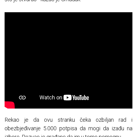
Rekao je da ovu stranku čeka ozbiljan rad i
obezbjeđivanje 5.000 potpisa da mogi da izađu na
izbore. Pozvao je građane da im u tome pomognu.