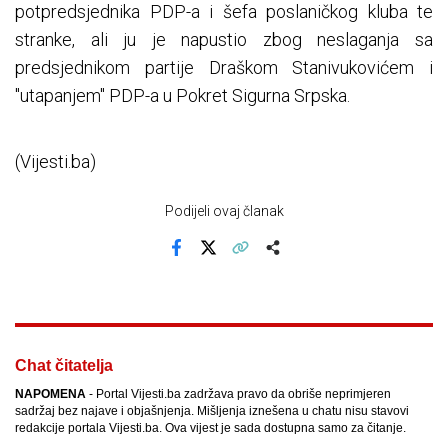
potpredsjednika PDP-a i šefa poslaničkog kluba te
stranke, ali ju je napustio zbog neslaganja sa
predsjednikom partije Draškom Stanivukovićem i
"utapanjem" PDP-a u Pokret Sigurna Srpska.
(Vijesti.ba)
Podijeli ovaj članak
Facebook
X
Kopiraj link
Više
Chat čitatelja
NAPOMENA
- Portal Vijesti.ba zadržava pravo da obriše neprimjeren
sadržaj bez najave i objašnjenja. Mišljenja iznešena u chatu nisu stavovi
redakcije portala Vijesti.ba. Ova vijest je sada dostupna samo za čitanje.