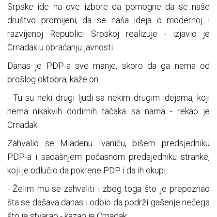
Srpske ide na ove izbore da pomogne da se naše
društvo promijeni, da se naša ideja o modernoj i
razvijenoj Republici Srpskoj realizuje - izjavio je
Crnadak u obraćanju javnosti.
Danas je PDP-a sve manje, skoro da ga nema od
prošlog oktobra, kaže on.
- Tu su neki drugi ljudi sa nekim drugim idejama, koji
nema nikakvih dodirnih tačaka sa nama - rekao je
Crnadak.
Zahvalio se Mladenu Ivaniću, bišem predsjedniku
PDP-a i sadašnjem počasnom predsjedniku stranke,
koji je odlučio da pokrene PDP i da ih okupi.
- Želim mu se zahvaliti i zbog toga što je prepoznao
šta se dašava danas i odbio da podrži gašenje nečega
što je stvarao - kazao je Crnadak.