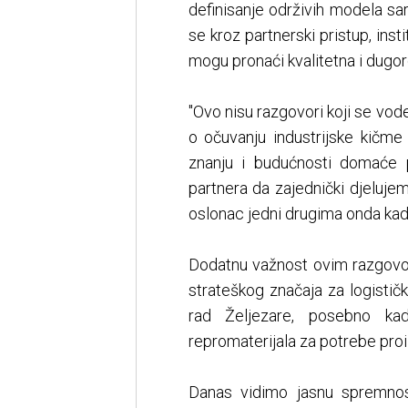
definisanje održivih modela sa
se kroz partnerski pristup, in
mogu pronaći kvalitetna i dugor
"Ovo nisu razgovori koji se vo
o očuvanju industrijske kičme
znanju i budućnosti domaće 
partnera da zajednički djeluje
oslonac jedni drugima onda kada
Dodatnu važnost ovim razgovor
strateškog značaja za logisti
rad Željezare, posebno kad
repromaterijala za potrebe pro
Danas vidimo jasnu spremnos