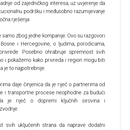
radnje od zajedničkog interesa, uz uvjerenje da
stitucionalnu podršku i međusobno razumijevanje
očna rješenja.
de samo zbog jedne kompanije. Ovo su razgovori
 Bosne i Hercegovine, o ljudima, porodicama,
privrede. Posebno ohrabruje spremnost svih
mo i pokažemo kako privreda i region mogu biti
 je to najpotrebnije.
ima daje činjenica da je riječ o partnerima od
čke i transportne procese neophodne za budući
a je riječ o dopremi ključnih sirovina i
izvodnje.
t svih uključenih strana da naprave dodatni