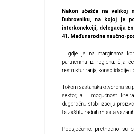
Nakon učešća na velikoj 
Dubrovniku, na kojoj je 
interkonekciji, delegacija E
41. Međunarodne naučno-poslo
... gdje je na marginama ko
partnerima iz regiona, čija 
restrukturiranja, konsolidacije 
Tokom sastanaka otvorena su pi
sektor, ali i mogućnosti krei
dugoročnu stabilizaciju proizvo
te zaštitu radnih mjesta vezani
Podsjećamo, prethodno su od