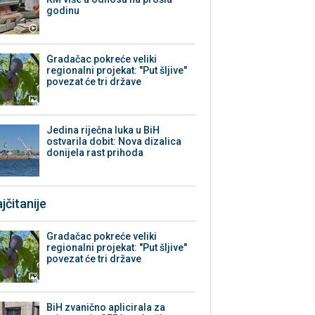
godinu
Gradačac pokreće veliki
regionalni projekat: "Put šljive"
povezat će tri države
Jedina riječna luka u BiH
ostvarila dobit: Nova dizalica
donijela rast prihoda
jčitanije
Gradačac pokreće veliki
regionalni projekat: "Put šljive"
povezat će tri države
BiH zvanično aplicirala za