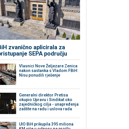
BiH zvanično aplicirala za
pristupanje SEPA području
Vlasnici Nove Željezare Zenica
nakon sastanka s Vladom FBiH:
Nisu ponudili rješenje
Generalni direktor Pretisa
okupio Upravu i Sindikat oko
zajedničkog cilja - unapređenja
zaštite na radu i uslova rada
UIO BiH prikupila 395 miliona
KM više u odnosu na prošlu