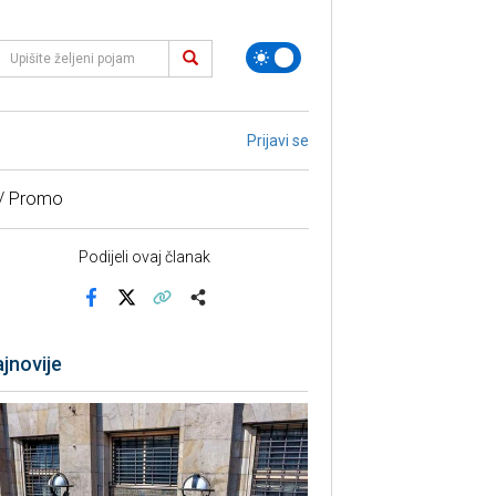
Prijavi se
 / Promo
Podijeli ovaj članak
Facebook
X
Kopiraj link
Više
jnovije