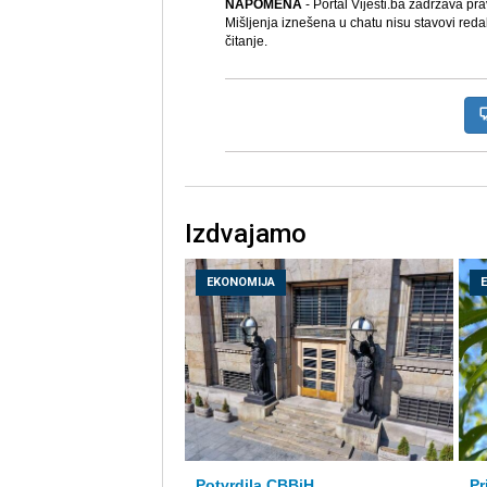
NAPOMENA
- Portal Vijesti.ba zadržava pr
Mišljenja iznešena u chatu nisu stavovi reda
čitanje.
Izdvajamo
EKONOMIJA
Potvrdila CBBiH
Pr