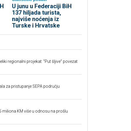
iH
U junu u Federaciji BiH
137 hiljada turista,
najviše noćenja iz
Turske i Hrvatske
iki regionalni projekat: "Put šljive" povezat
rala za pristupanje SEPA području
95 miliona KM više u odnosu na prošlu