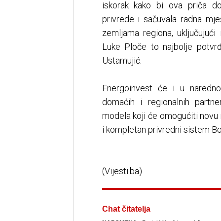
iskorak kako bi ova priča do
privrede i sačuvala radna mj
zemljama regiona, uključujući
Luke Ploče to najbolje potvrđ
Ustamujić.
Energoinvest će i u narednom
domaćih i regionalnih partne
modela koji će omogućiti novu
i kompletan privredni sistem B
(Vijesti.ba)
Chat čitatelja