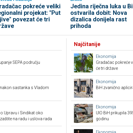
radačac pokreće veliki
Jedina riječna luka u B
egionalni projekat: "Put
ostvarila dobit: Nova
ljive" povezat će tri
dizalica donijela rast
ržave
prihoda
Najčitanije
Ekonomija
stupanje SEPA području
Gradačac pokreće vel
će tri države
Ekonomija
a nakon sastanka s Vladom
BiH zvanično aplici
Ekonomija
io Upravu i Sindikat oko
UIO BiH prikupila 3
zaštite na radu i uslova rada
godinu
Ekonomija