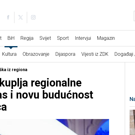
t
BiH
Regija
Svijet
Sport
Intervjui
Magazin
Kultura
Obrazovanje
Dijaspora
Vijesti iz ZDK
Događaji
ška iz regiona
kuplja regionalne
as i novu budućnost
Na
ca