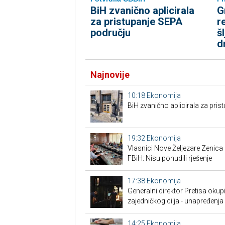
BiH zvanično aplicirala
G
za pristupanje SEPA
r
području
š
d
Najnovije
10:18
Ekonomija
BiH zvanično aplicirala za pri
19:32
Ekonomija
Vlasnici Nove Željezare Zenic
FBiH: Nisu ponudili rješenje
17:38
Ekonomija
Generalni direktor Pretisa okup
zajedničkog cilja - unapređenja 
14:25
Ekonomija