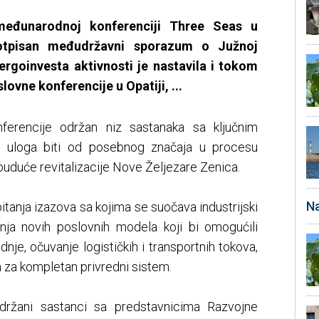
međunarodnoj konferenciji Three Seas u
potpisan međudržavni sporazum o Južnoj
nergoinvesta aktivnosti je nastavila i tokom
vne konferencije u Opatiji, ...
nferencije održan niz sastanaka sa ključnim
će uloga biti od posebnog značaja u procesu
i buduće revitalizacije Nove Željezare Zenica.
Na
tanja izazova sa kojima se suočava industrijski
ranja novih poslovnih modela koji bi omogućili
dnje, očuvanje logističkih i transportnih tokova,
h za kompletan privredni sistem.
ržani sastanci sa predstavnicima Razvojne