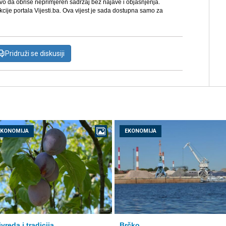
avo da obriše neprimjeren sadržaj bez najave i objašnjenja.
kcije portala Vijesti.ba. Ova vijest je sada dostupna samo za
Pridruži se diskusiji
EKONOMIJA
EKONOMIJA
ivreda i tradicija
Brčko