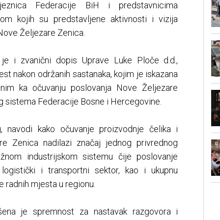
jeznica Federacije BiH i predstavnicima
kom kojih su predstavljene aktivnosti i vizija
 Nove Željezare Zenica.
 je i zvanični dopis Uprave Luke Ploče d.d.,
est nakon održanih sastanaka, kojim je iskazana
enim ka očuvanju poslovanja Nove Željezare
nog sistema Federacije Bosne i Hercegovine.
, navodi kako očuvanje proizvodnje čelika i
are Zenica nadilazi značaj jednog privrednog
ažnom industrijskom sistemu čije poslovanje
 logistički i transportni sektor, kao i ukupnu
 radnih mjesta u regionu.
šena je spremnost za nastavak razgovora i