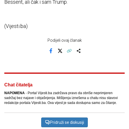
Bessent, ali čak i sam Trump.
(Vijesti.ba)
Podijeli ovaj članak
Facebook
X
Kopiraj link
Više
Chat čitatelja
NAPOMENA
- Portal Vijesti.ba zadržava pravo da obriše neprimjeren
sadržaj bez najave i objašnjenja. Mišljenja iznešena u chatu nisu stavovi
redakcije portala Vijesti.ba. Ova vijest je sada dostupna samo za čitanje.
Pridruži se diskusiji