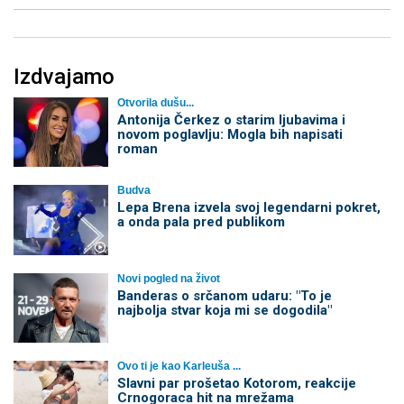
Izdvajamo
Otvorila dušu...
Antonija Čerkez o starim ljubavima i
novom poglavlju: Mogla bih napisati
roman
Budva
Lepa Brena izvela svoj legendarni pokret,
a onda pala pred publikom
Novi pogled na život
Banderas o srčanom udaru: "To je
najbolja stvar koja mi se dogodila"
Ovo ti je kao Karleuša ...
Slavni par prošetao Kotorom, reakcije
Crnogoraca hit na mrežama