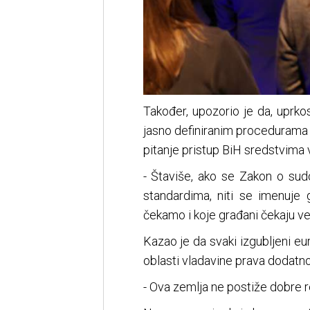
Također, upozorio je da, uprkos
jasno definiranim procedurama 
pitanje pristup BiH sredstvima 
- Štaviše, ako se Zakon o su
standardima, niti se imenuje 
čekamo i koje građani čekaju već
Kazao je da svaki izgubljeni e
oblasti vladavine prava dodatno
- Ova zemlja ne postiže dobre re