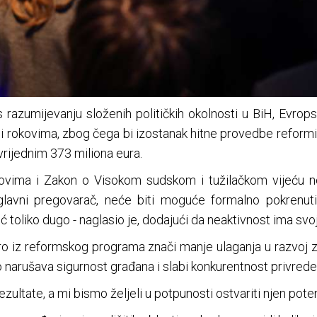
 razumijevanju složenih političkih okolnosti u BiH, Evrops
i rokovima, zbog čega bi izostanak hitne provedbe reformi
vrijednim 373 miliona eura.
dovima i Zakon o Visokom sudskom i tužilačkom vijeću n
glavni pregovarač, neće biti moguće formalno pokrenut
 toliko dugo - naglasio je, dodajući da neaktivnost ima svo
uro iz reformskog programa znači manje ulaganja u razvoj 
 narušava sigurnost građana i slabi konkurentnost privrede
zultate, a mi bismo željeli u potpunosti ostvariti njen poten