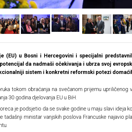
je (EU) u Bosni i Hercegovini i specijalni predstav
potencijal da nadmaši očekivanja i ubrza svoj evropski
nkcionalniji sistem i konkretni reformski potezi domaćih
poruka tokom obraćanja na svečanom prijemu upriličenog
nja 30 godina djelovanja EU u BiH.
oreca je podsjetio da se svake godine u maju slavi ideja k
 je tadašnji ministar vanjskih poslova Francuske najavio pl
ntu.