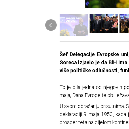
Šef Delegacije Evropske uni
Soreca izjavio je da BiH ima 
više političke odlučnosti, fu
To je bila jedna od njegovih 
maja, Dana Evrope te obilježava
U svom obraćanju prisutnima, S
deklaraciji 9. maja 1950., kada
prosperiteta na cijelom kontine