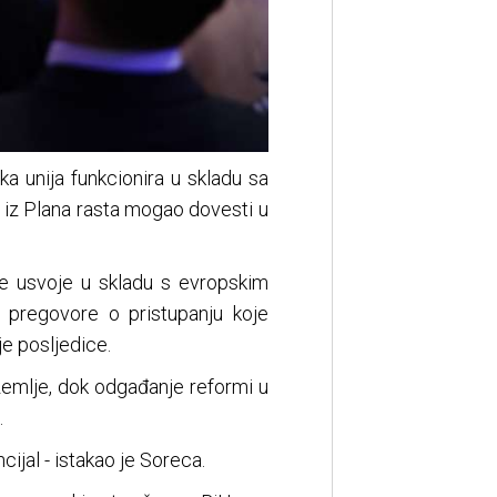
ka unija funkcionira u skladu sa
 iz Plana rasta mogao dovesti u
e usvoje u skladu s evropskim
i pregovore o pristupanju koje
je posljedice.
zemlje, dok odgađanje reformi u
.
cijal - istakao je Soreca.