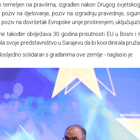
 temeljen na pravilima, izgrađen nakon Drugog svjetskog 
poziv na djelovanje, poziv na izgradnju pravednije, sigurn
, poziv na dovršetak Evropske unije proširenjem, uključujući
 također obilježava 30 godina prisutnosti EU u Bosni i H
la svoje predstavništvo u Sarajevu da bi koordinirala pruž
 dosljedno solidaran s građanima ove zemlje - naglasio je.