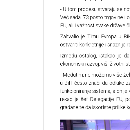
- U tom procesu stvaraju se nov
Već sada, 73 posto trgovine i ot
EU, ali i važnost svake države č
Zahvalio je Timu Evropa u BiH
ostvariti konkretnije i snažnije 
Između ostalog, istakao je da
ekonomski razvoj, viši životni s
- Međutim, ne možemo više želj
u BiH često znači da odluke zah
funkcioniranje sistema, a on je 
rekao je šef Delegacije EU, p
građane te da iskoriste prilike k