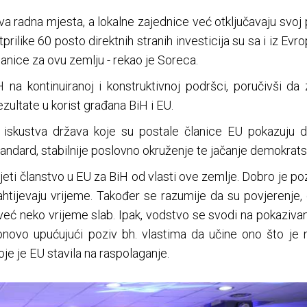
a radna mjesta, a lokalne zajednice već otključavaju svoj p
prilike 60 posto direktnih stranih investicija su sa i iz Ev
lanice za ovu zemlju - rekao je Soreca.
 na kontinuiranoj i konstruktivnoj podršci, poručivši d
rezultate u korist građana BiH i EU.
 iskustva država koje su postale članice EU pokazuju d
tandard, stabilnije poslovno okruženje te jačanje demokratski
eti članstvo u EU za BiH od vlasti ove zemlje. Dobro je po
tijevaju vrijeme. Također se razumije da su povjerenje, di
već neko vrijeme slab. Ipak, vodstvo se svodi na pokazivanje
onovo upućujući poziv bh. vlastima da učine ono što je n
oje je EU stavila na raspolaganje.