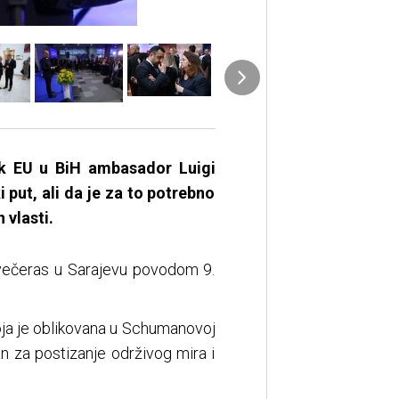
nik EU u BiH ambasador Luigi
 put, ali da je za to potrebno
 vlasti.
 večeras u Sarajevu povodom 9.
oja je oblikovana u Schumanovoj
an za postizanje održivog mira i