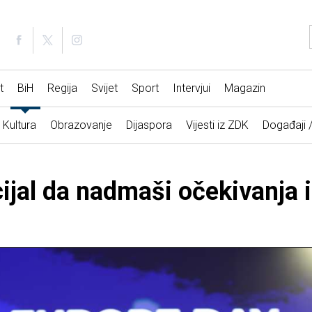
t
BiH
Regija
Svijet
Sport
Intervjui
Magazin
Kultura
Obrazovanje
Dijaspora
Vijesti iz ZDK
Događaji 
ijal da nadmaši očekivanja i