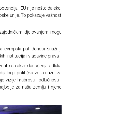
otencijal. EU nije nešto daleko.
ropske unije. To pokazuje važnost
a zajedničkim djelovanjem mogu
a evropski put donosi snažniji
h institucija i vladavine prava.
znato da okvir donošenja odluka
jalog i politička volja nužni za
 vizije, hrabrosti i odlučnosti -
ajbolje za našu zemlju i njene