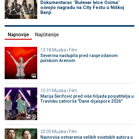
Dokumentarac "Bulevar Ivice Osima"
osvojio nagradu na City Festu u Niškoj
Banji
Najnovije
Najčitanije
13:18
Muzika i Film
Severina nastupila pred rasprodanom
pulskom Arenom
10:31
Muzika i Film
Marija Šerifović pred više hiljada posjetitelja u
Travniku zatvorila "Dane dijaspore 2026"
20:00
Muzika i Film
Najnovija ostvarenja velikih svjetskih autora u