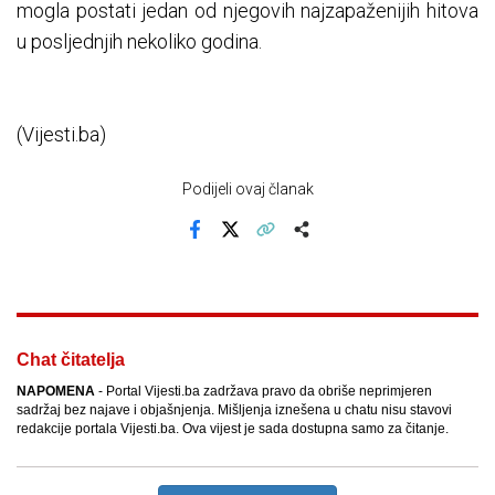
mogla postati jedan od njegovih najzapaženijih hitova
u posljednjih nekoliko godina.
(Vijesti.ba)
Podijeli ovaj članak
Facebook
X
Kopiraj link
Više
Chat čitatelja
NAPOMENA
- Portal Vijesti.ba zadržava pravo da obriše neprimjeren
sadržaj bez najave i objašnjenja. Mišljenja iznešena u chatu nisu stavovi
redakcije portala Vijesti.ba. Ova vijest je sada dostupna samo za čitanje.