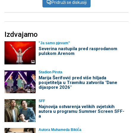
Pridruži se diskusiji
Izdvajamo
"Ja samo pjevam"
Severina nastupila pred rasprodanom
pulskom Arenom
Stadion Pirota
Marija Šerifović pred više hiljada
posjetitelja u Travniku zatvorila "Dane
dijaspore 2026"
SFF
Najnovija ostvarenja velikih svjetskih
autora u programu Summer Screen SFF-
a
Autora Muhameda Bikića