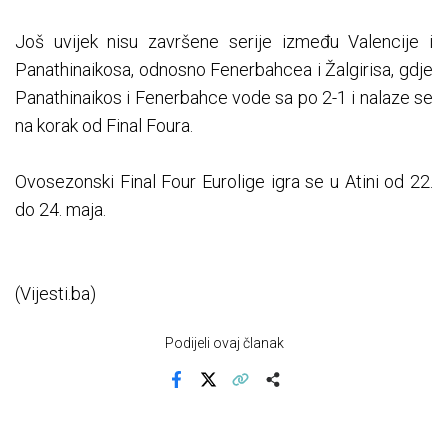
Još uvijek nisu završene serije između Valencije i
Panathinaikosa, odnosno Fenerbahcea i Žalgirisa, gdje
Panathinaikos i Fenerbahce vode sa po 2-1 i nalaze se
na korak od Final Foura.
Ovosezonski Final Four Eurolige igra se u Atini od 22.
do 24. maja.
(Vijesti.ba)
Podijeli ovaj članak
Facebook
X
Kopiraj link
Više