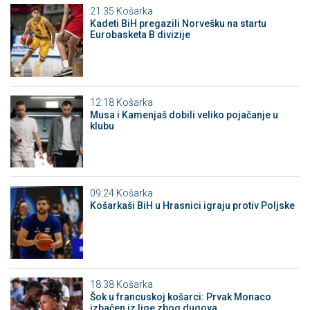
21:35
Košarka
Kadeti BiH pregazili Norvešku na startu
Eurobasketa B divizije
12:18
Košarka
Musa i Kamenjaš dobili veliko pojačanje u
klubu
09:24
Košarka
Košarkaši BiH u Hrasnici igraju protiv Poljske
18:38
Košarka
Šok u francuskoj košarci: Prvak Monaco
izbačen iz lige zbog dugova