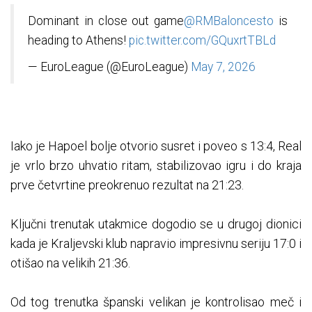
Dominant in close out game
@RMBaloncesto
is
heading to Athens!
pic.twitter.com/GQuxrtTBLd
— EuroLeague (@EuroLeague)
May 7, 2026
Iako je Hapoel bolje otvorio susret i poveo s 13:4, Real
je vrlo brzo uhvatio ritam, stabilizovao igru i do kraja
prve četvrtine preokrenuo rezultat na 21:23.
Ključni trenutak utakmice dogodio se u drugoj dionici
kada je Kraljevski klub napravio impresivnu seriju 17:0 i
otišao na velikih 21:36.
Od tog trenutka španski velikan je kontrolisao meč i