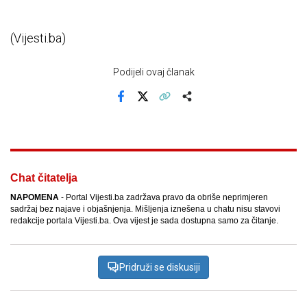
(Vijesti.ba)
Podijeli ovaj članak
Facebook
X
Kopiraj link
Više
Chat čitatelja
NAPOMENA
- Portal Vijesti.ba zadržava pravo da obriše neprimjeren
sadržaj bez najave i objašnjenja. Mišljenja iznešena u chatu nisu stavovi
redakcije portala Vijesti.ba. Ova vijest je sada dostupna samo za čitanje.
Pridruži se diskusiji