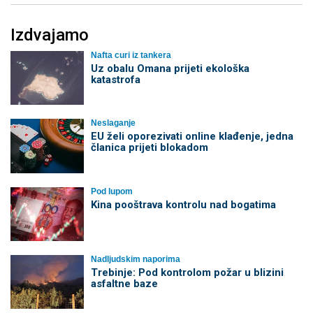
Izdvajamo
Nafta curi iz tankera
Uz obalu Omana prijeti ekološka
katastrofa
Neslaganje
EU želi oporezivati online klađenje, jedna
članica prijeti blokadom
Pod lupom
Kina pooštrava kontrolu nad bogatima
Nadljudskim naporima
Trebinje: Pod kontrolom požar u blizini
asfaltne baze