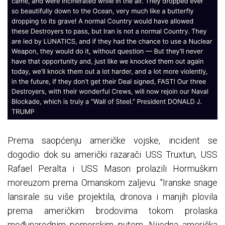
Prema saopćenju američke vojske, incident se
dogodio dok su američki razarači USS Truxtun, USS
Rafael Peralta i USS Mason prolazili Hormuškim
moreuzom prema Omanskom zaljevu. "Iranske snage
lansirale su više projektila, dronova i manjih plovila
prema američkim brodovima tokom prolaska
međunarodnim pomorskim putem. Nijedna američka