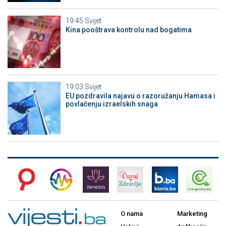
19:45
Svijet
Kina pooštrava kontrolu nad bogatima
19:03
Svijet
EU pozdravila najavu o razoružanju Hamasa i
povlačenju izraelskih snaga
O nama
Marketing