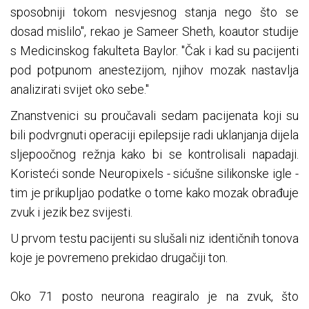
sposobniji tokom nesvjesnog stanja nego što se
dosad mislilo", rekao je Sameer Sheth, koautor studije
s Medicinskog fakulteta Baylor. "Čak i kad su pacijenti
pod potpunom anestezijom, njihov mozak nastavlja
analizirati svijet oko sebe."
Znanstvenici su proučavali sedam pacijenata koji su
bili podvrgnuti operaciji epilepsije radi uklanjanja dijela
sljepoočnog režnja kako bi se kontrolisali napadaji.
Koristeći sonde Neuropixels - sićušne silikonske igle -
tim je prikupljao podatke o tome kako mozak obrađuje
zvuk i jezik bez svijesti.
U prvom testu pacijenti su slušali niz identičnih tonova
koje je povremeno prekidao drugačiji ton.
Oko 71 posto neurona reagiralo je na zvuk, što