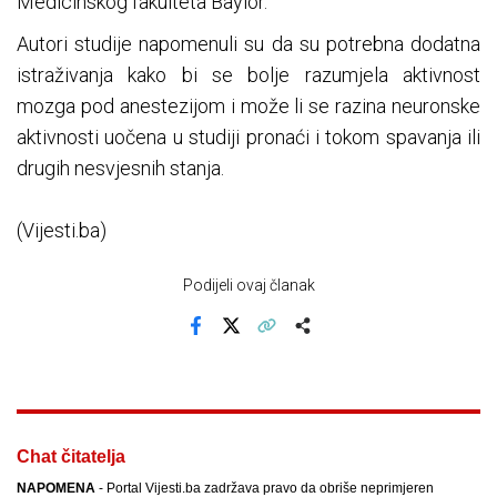
Medicinskog fakulteta Baylor.
Autori studije napomenuli su da su potrebna dodatna
istraživanja kako bi se bolje razumjela aktivnost
mozga pod anestezijom i može li se razina neuronske
aktivnosti uočena u studiji pronaći i tokom spavanja ili
drugih nesvjesnih stanja.
(Vijesti.ba)
Podijeli ovaj članak
Facebook
X
Kopiraj link
Više
Chat čitatelja
NAPOMENA
- Portal Vijesti.ba zadržava pravo da obriše neprimjeren