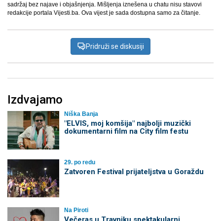
sadržaj bez najave i objašnjenja. Mišljenja iznešena u chatu nisu stavovi
redakcije portala Vijesti.ba. Ova vijest je sada dostupna samo za čitanje.
Pridruži se diskusiji
Izdvajamo
Niška Banja
"ELVIS, moj komšija" najbolji muzički
dokumentarni film na City film festu
29. po redu
Zatvoren Festival prijateljstva u Goraždu
Na Piroti
Večeras u Travniku spektakularni