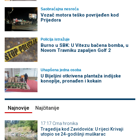
Saobraćajna nesreća
Vozač motora teško povrijeđen kod
Prijedora
Policija istražuje
Burno u SBK: U Vitezu bačena bomba, u
Novom Travniku zapaljen Golf 2
Uhapšena jedna osoba
​U Bijeljini otkrivena plantaža indijske
konoplje, pronađen i kokain
Najnovije
Najčitanije
17:17
Crna hronika
Tragedija kod Zavidovića: U rijeci Krivaji
utopio se 24-godišnji muškarac