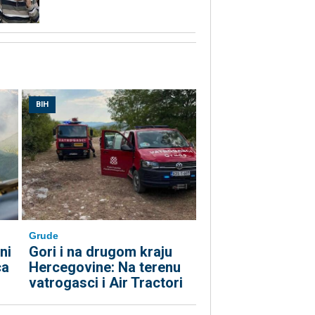
BIH
Grude
ni
Gori i na drugom kraju
ca
Hercegovine: Na terenu
vatrogasci i Air Tractori