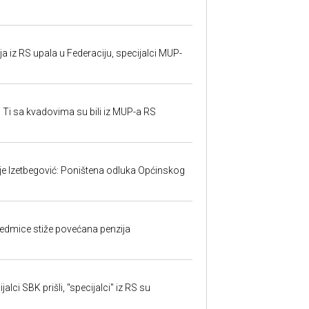
 iz RS upala u Federaciju, specijalci MUP-
 Ti sa kvadovima su bili iz MUP-a RS
ije Izetbegović: Poništena odluka Općinskog
edmice stiže povećana penzija
alci SBK prišli, "specijalci" iz RS su