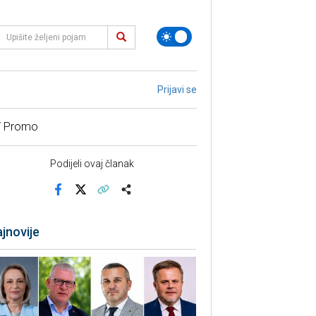
Prijavi se
/ Promo
Podijeli ovaj članak
Facebook
X
Kopiraj link
Više
jnovije