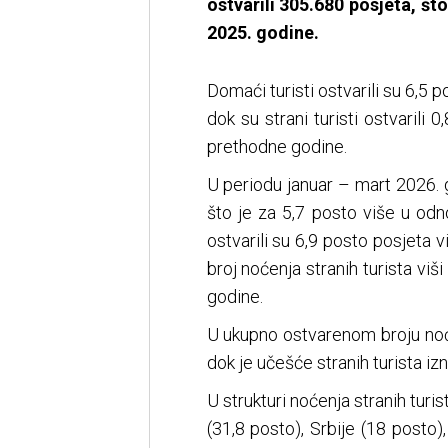
ostvarili 305.680 posjeta, št
2025. godine.
Domaći turisti ostvarili su 6,5 
dok su strani turisti ostvarili
prethodne godine.
U periodu januar – mart 2026. g
što je za 5,7 posto više u odn
ostvarili su 6,9 posto posjeta 
broj noćenja stranih turista vi
godine.
U ukupno ostvarenom broju noć
dok je učešće stranih turista iz
U strukturi noćenja stranih turis
(31,8 posto), Srbije (18 posto)