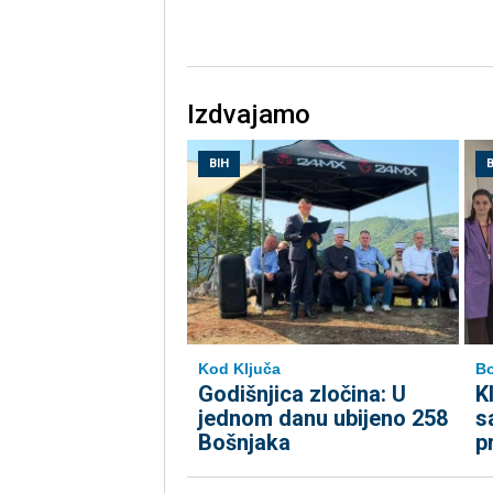
Izdvajamo
BIH
B
Kod Ključa
Bo
Godišnjica zločina: U
K
jednom danu ubijeno 258
s
Bošnjaka
p