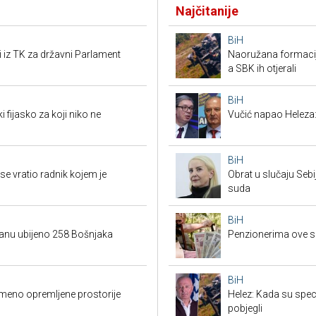
Najčitanije
BiH
i iz TK za državni Parlament
Naoružana formacija
a SBK ih otjerali
BiH
i fijasko za koji niko ne
Vučić napao Heleza:
BiH
e vratio radnik kojem je
Obrat u slučaju Seb
suda
BiH
danu ubijeno 258 Bošnjaka
Penzionerima ove s
BiH
emeno opremljene prostorije
Helez: Kada su specij
pobjegli