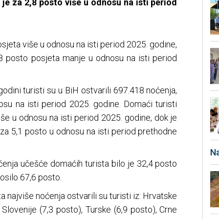
o je za 2,8 posto više u odnosu na isti period
posjeta više u odnosu na isti period 2025. godine,
 0,8 posto posjeta manje u odnosu na isti period
odini turisti su u BiH ostvarili 697.418 noćenja,
osu na isti period 2025. godine. Domaći turisti
više u odnosu na isti period 2025. godine, dok je
ši za 5,1 posto u odnosu na isti period prethodne
Na
enja učešće domaćih turista bilo je 32,4 posto
nosilo 67,6 posto.
ta najviše noćenja ostvarili su turisti iz: Hrvatske
, Slovenije (7,3 posto), Turske (6,9 posto), Crne