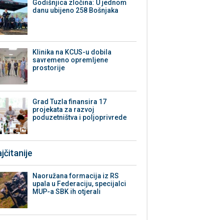
Godišnjica zločina: U jednom
danu ubijeno 258 Bošnjaka
Klinika na KCUS-u dobila
savremeno opremljene
prostorije
Grad Tuzla finansira 17
projekata za razvoj
poduzetništva i poljoprivrede
jčitanije
Naoružana formacija iz RS
upala u Federaciju, specijalci
MUP-a SBK ih otjerali