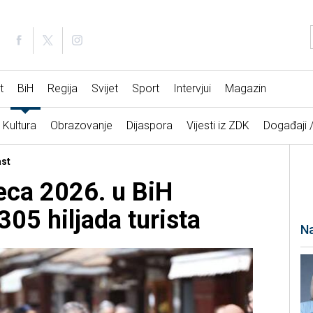
t
BiH
Regija
Svijet
Sport
Intervjui
Magazin
Kultura
Obrazovanje
Dijaspora
Vijesti iz ZDK
Događaji 
ast
seca 2026. u BiH
305 hiljada turista
Na