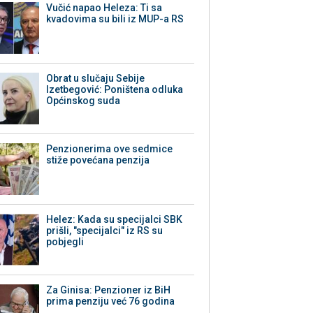
Vučić napao Heleza: Ti sa
kvadovima su bili iz MUP-a RS
Obrat u slučaju Sebije
Izetbegović: Poništena odluka
Općinskog suda
Penzionerima ove sedmice
stiže povećana penzija
Helez: Kada su specijalci SBK
prišli, "specijalci" iz RS su
pobjegli
Za Ginisa: Penzioner iz BiH
prima penziju već 76 godina