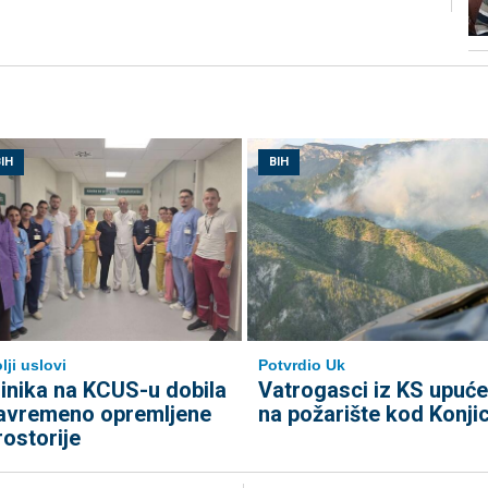
IH
BIH
lji uslovi
Potvrdio Uk
linika na KCUS-u dobila
Vatrogasci iz KS upuće
avremeno opremljene
na požarište kod Konji
rostorije