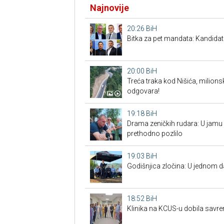
Najnovije
20:26
BiH
Bitka za pet mandata: Kandidat
20:00
BiH
Treća traka kod Nišića, milionsk
odgovara!
19:18
BiH
Drama zeničkih rudara: U jamu s
prethodno pozlilo
19:03
BiH
Godišnjica zločina: U jednom 
18:52
BiH
Klinika na KCUS-u dobila savr