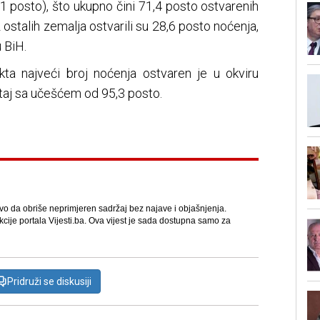
1 posto), što ukupno čini 71,4 posto ostvarenih
iz ostalih zemalja ostvarili su 28,6 posto noćenja,
 BiH.
ta najveći broj noćenja ostvaren je u okviru
eštaj sa učešćem od 95,3 posto.
avo da obriše neprimjeren sadržaj bez najave i objašnjenja.
kcije portala Vijesti.ba. Ova vijest je sada dostupna samo za
Pridruži se diskusiji