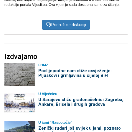
redakcije portala Vijesti.ba. Ova vijest je sada dostupna samo za čitanje.
Pridruži se diskusiji
Izdvajamo
FHMZ
Poslijepodne nam stiže osvježenje:
Pljuskovi i grmljavina u cijeloj BiH
U Vijećnicu
U Sarajevo stižu gradonačelnici Zagreba,
Ankare, Brisela i drugih gradova
U jami "Raspotočje"
Zenički rudari još uvijek u jami, poznato