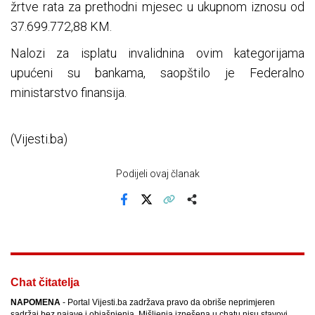
žrtve rata za prethodni mjesec u ukupnom iznosu od
37.699.772,88 KM.
Nalozi za isplatu invalidnina ovim kategorijama
upućeni su bankama, saopštilo je Federalno
ministarstvo finansija.
(Vijesti.ba)
Podijeli ovaj članak
Facebook
X
Kopiraj link
Više
Chat čitatelja
NAPOMENA
- Portal Vijesti.ba zadržava pravo da obriše neprimjeren
sadržaj bez najave i objašnjenja. Mišljenja iznešena u chatu nisu stavovi