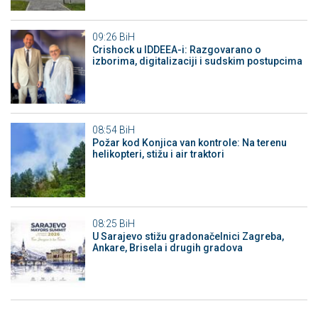
09:26
BiH
Crishock u IDDEEA-i: Razgovarano o
izborima, digitalizaciji i sudskim postupcima
08:54
BiH
Požar kod Konjica van kontrole: Na terenu
helikopteri, stižu i air traktori
08:25
BiH
U Sarajevo stižu gradonačelnici Zagreba,
Ankare, Brisela i drugih gradova