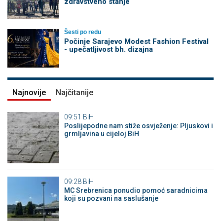
zdravstveno stanje
Šesti po redu
Počinje Sarajevo Modest Fashion Festival
- upečatljivost bh. dizajna
Najnovije
Najčitanije
09:51
BiH
Poslijepodne nam stiže osvježenje: Pljuskovi i
grmljavina u cijeloj BiH
09:28
BiH
MC Srebrenica ponudio pomoć saradnicima
koji su pozvani na saslušanje