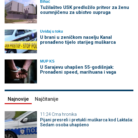
Bihać
Tužilaštvo USK predložilo pritvor za ženu
osumnjičenu za ubistvo supruga
Uviđaj u toku
U brani u zeničkom naselju Kanal
pronađeno tijelo starijeg muškarca
MUP KS
U Sarajevu uhapšen 55-godišnjak:
Pronađeni speed, marihuana i vaga
Najnovije
Najčitanije
11:24
Crna hronika
Pijani presreli i pretukli muškarca kod Laktaša:
Sedam osoba uhapšeno