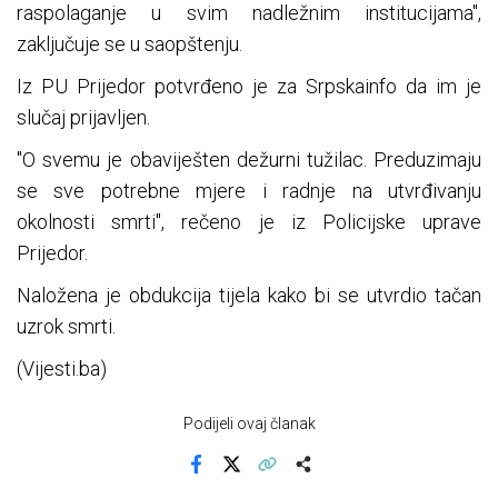
raspolaganje u svim nadležnim institucijama",
zaključuje se u saopštenju.
Iz PU Prijedor potvrđeno je za Srpskainfo da im je
slučaj prijavljen.
"O svemu je obaviješten dežurni tužilac. Preduzimaju
se sve potrebne mjere i radnje na utvrđivanju
okolnosti smrti", rečeno je iz Policijske uprave
Prijedor.
Naložena je obdukcija tijela kako bi se utvrdio tačan
uzrok smrti.
(Vijesti.ba)
Podijeli ovaj članak
Facebook
X
Kopiraj link
Više