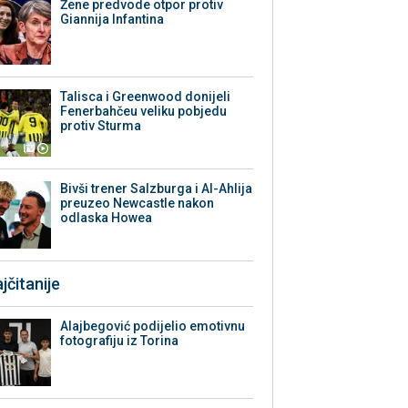
Žene predvode otpor protiv
Giannija Infantina
Talisca i Greenwood donijeli
Fenerbahčeu veliku pobjedu
protiv Sturma
Bivši trener Salzburga i Al-Ahlija
preuzeo Newcastle nakon
odlaska Howea
jčitanije
Alajbegović podijelio emotivnu
fotografiju iz Torina