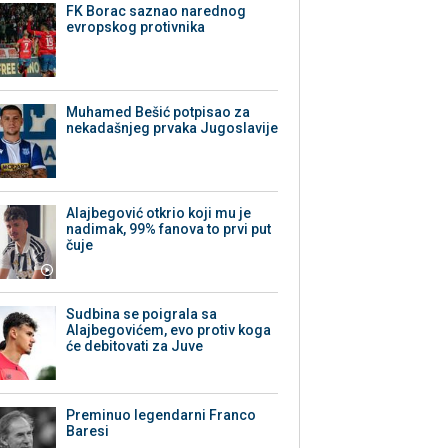
FK Borac saznao narednog
evropskog protivnika
Muhamed Bešić potpisao za
nekadašnjeg prvaka Jugoslavije
Alajbegović otkrio koji mu je
nadimak, 99% fanova to prvi put
čuje
Sudbina se poigrala sa
Alajbegovićem, evo protiv koga
će debitovati za Juve
Preminuo legendarni Franco
Baresi