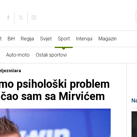
t
BiH
Regija
Svijet
Sport
Intervjui
Magazin
Auto-moto
Ostali sportovi
eljezničara
mo psihološki problem
ričao sam sa Mirvićem
Na