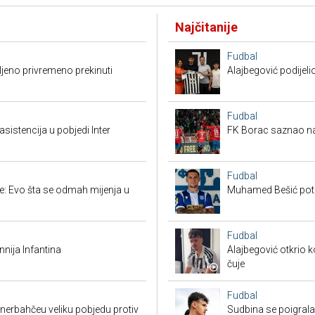
Najčitanije
Fudbal
ljeno privremeno prekinuti
Alajbegović podijeli
Fudbal
sistencija u pobjedi Inter
FK Borac saznao na
Fudbal
ne: Evo šta se odmah mijenja u
Muhamed Bešić potp
Fudbal
nija Infantina
Alajbegović otkrio k
čuje
Fudbal
enerbahčeu veliku pobjedu protiv
Sudbina se poigrala