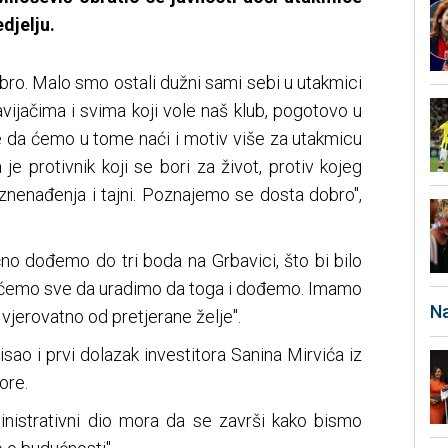
djelju.
dobro. Malo smo ostali dužni sami sebi u utakmici
navijačima i svima koji vole naš klub, pogotovo u
da ćemo u tome naći i motiv više za utakmicu
 je protivnik koji se bori za život, protiv kojeg
iznenađenja i tajni. Poznajemo se dosta dobro",
čno dođemo do tri boda na Grbavici, što bi bilo
at ćemo sve da uradimo da toga i dođemo. Imamo
Na
vjerovatno od pretjerane želje".
ao i prvi dolazak investitora Sanina Mirvića iz
ore.
inistrativni dio mora da se završi kako bismo