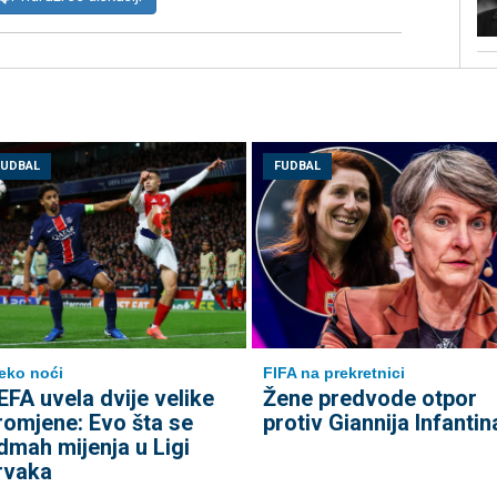
FUDBAL
FUDBAL
eko noći
FIFA na prekretnici
EFA uvela dvije velike
Žene predvode otpor
romjene: Evo šta se
protiv Giannija Infantin
dmah mijenja u Ligi
rvaka