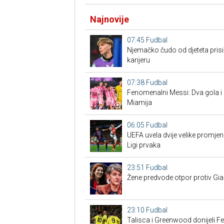
Najnovije
07:45
Fudbal
Njemačko čudo od djeteta prisi
karijeru
07:38
Fudbal
Fenomenalni Messi: Dva gola i a
Miamija
06:05
Fudbal
UEFA uvela dvije velike promje
Ligi prvaka
23:51
Fudbal
Žene predvode otpor protiv Gian
23:10
Fudbal
Talisca i Greenwood donijeli F