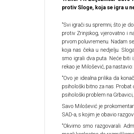
protiv Sloge, koja se igra u ne
"Svi igrači su spremni, što je 
protiv Zrinjskog, vjerovatno i 
prvom poluvremenu. Nadam se 
koja nas čeka u nedjelju. Sloga
smo igrali dva puta. Neće biti 
rekao je Milošević, pa nastavio:
"Ovo je idealna prilika da kona
psihološki bitno za nas. Prob
psihološki problem na Grbavici, 
Savo Milošević je prokomentaris
SAD-a, s kojim je obavio razgov
"Okvirno smo razgovarali. Adm