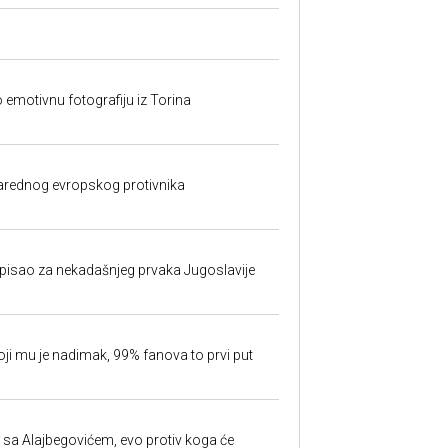
o emotivnu fotografiju iz Torina
rednog evropskog protivnika
isao za nekadašnjeg prvaka Jugoslavije
oji mu je nadimak, 99% fanova to prvi put
 sa Alajbegovićem, evo protiv koga će