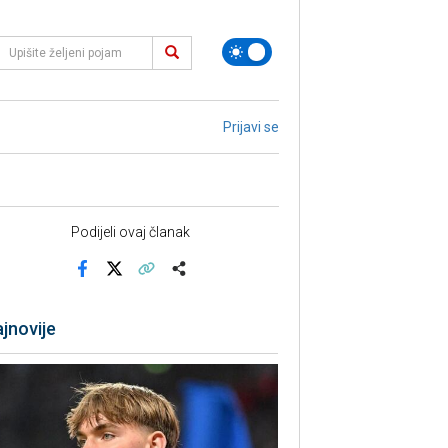
Prijavi se
Podijeli ovaj članak
Facebook
X
Kopiraj link
Više
jnovije