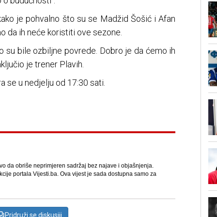
 o budućnosti".
 kako je pohvalno što su se Madžid Šošić i Afan
kao da ih neće koristiti ove sezone.
o su bile ozbiljne povrede. Dobro je da ćemo ih
ljučio je trener Plavih.
a se u nedjelju od 17:30 sati.
avo da obriše neprimjeren sadržaj bez najave i objašnjenja.
kcije portala Vijesti.ba. Ova vijest je sada dostupna samo za
Pridruži se diskusiji