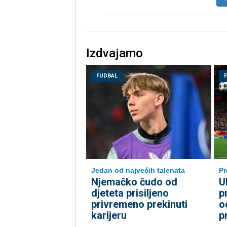
Izdvajamo
FUDBAL
Jedan od najvećih talenata
Pr
Njemačko čudo od
U
djeteta prisiljeno
p
privremeno prekinuti
o
karijeru
p