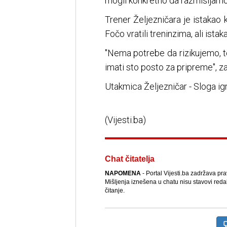
mogli konkretno da razmišljamo
Trener Željezničara je istakao
Fočo vratili treninzima, ali ista
"Nema potrebe da rizikujemo, t
imati sto posto za pripreme", zak
Utakmica Željezničar - Sloga igr
(Vijesti.ba)
Chat čitatelja
NAPOMENA
- Portal Vijesti.ba zadržava pr
Mišljenja iznešena u chatu nisu stavovi reda
čitanje.