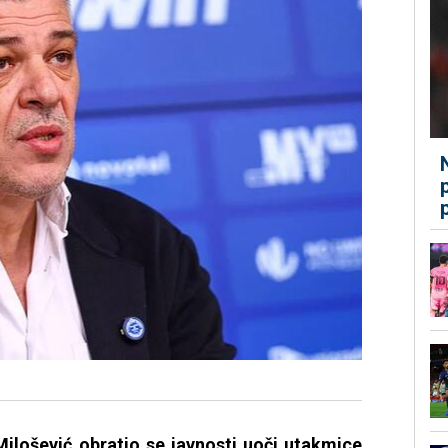
Milošević obratio se javnosti uoči utakmice