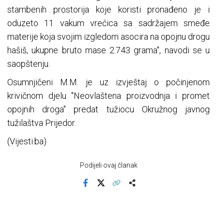
stambenih prostorija koje koristi pronađeno je i
oduzeto 11 vakum vrećica sa sadržajem smeđe
materije koja svojim izgledom asocira na opojnu drogu
hašiš, ukupne bruto mase 2.743 grama", navodi se u
saopštenju.
Osumnjičeni M.M. je uz izvještaj o počinjenom
krivičnom djelu "Neovlaštena proizvodnja i promet
opojnih droga" predat tužiocu Okružnog javnog
tužilaštva Prijedor.
(Vijesti.ba)
Podijeli ovaj članak
Facebook
X
Kopiraj link
Više