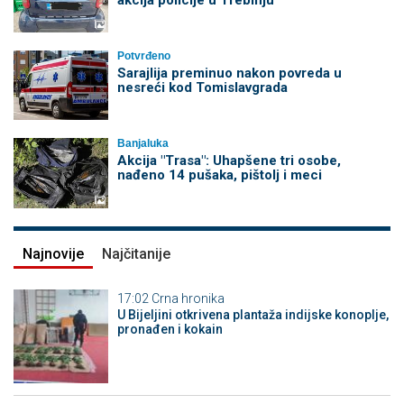
Potvrđeno
Sarajlija preminuo nakon povreda u
nesreći kod Tomislavgrada
Banjaluka
Akcija "Trasa": Uhapšene tri osobe,
nađeno 14 pušaka, pištolj i meci
Najnovije
Najčitanije
17:02
Crna hronika
​U Bijeljini otkrivena plantaža indijske konoplje,
pronađen i kokain