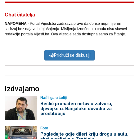
Chat čitatelja
NAPOMENA
- Portal Vijesti.ba zadržava pravo da obriše neprimjeren
sadržaj bez najave i objašnjenja. Mišljenja iznešena u chatu nisu stavovi
redakcije portala Vijesti.ba. Ova vijest je sada dostupna samo za čitanje.
Pridruži se diskusiji
Izdvajamo
Našli ga u ćeliji
Bešlić pronađen mrtav u zatvoru,
djevojke iz Banjaluke dovodio za
prostituciju
Foto
Pogledajte gdje dileri kriju drogu u autu,
akcija policije u Trebinju