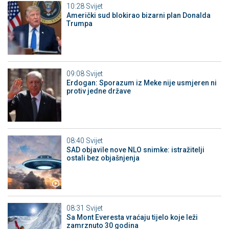
10:28
Svijet
Američki sud blokirao bizarni plan Donalda
Trumpa
09:08
Svijet
Erdogan: Sporazum iz Meke nije usmjeren ni
protiv jedne države
08:40
Svijet
SAD objavile nove NLO snimke: istražitelji
ostali bez objašnjenja
08:31
Svijet
Sa Mont Everesta vraćaju tijelo koje leži
zamrznuto 30 godina