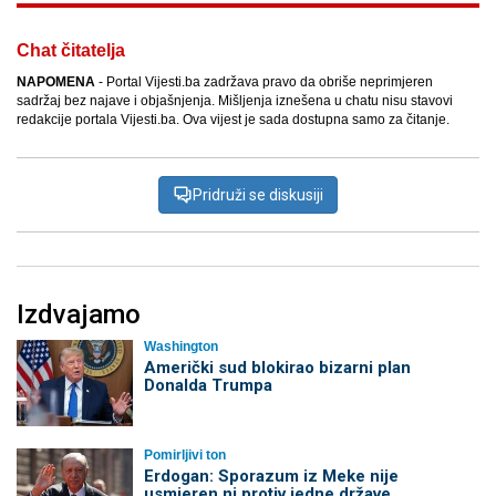
Chat čitatelja
NAPOMENA
- Portal Vijesti.ba zadržava pravo da obriše neprimjeren
sadržaj bez najave i objašnjenja. Mišljenja iznešena u chatu nisu stavovi
redakcije portala Vijesti.ba. Ova vijest je sada dostupna samo za čitanje.
Pridruži se diskusiji
Izdvajamo
Washington
Američki sud blokirao bizarni plan
Donalda Trumpa
Pomirljivi ton
Erdogan: Sporazum iz Meke nije
usmjeren ni protiv jedne države