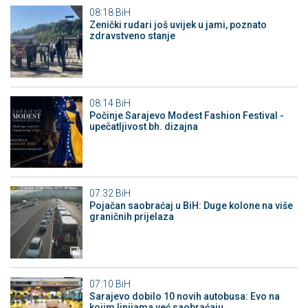
08:18
BiH
Zenički rudari još uvijek u jami, poznato
zdravstveno stanje
08:14
BiH
Počinje Sarajevo Modest Fashion Festival -
upečatljivost bh. dizajna
07:32
BiH
Pojačan saobraćaj u BiH: Duge kolone na više
graničnih prijelaza
07:10
BiH
Sarajevo dobilo 10 novih autobusa: Evo na
kojim linijama već saobraćaju