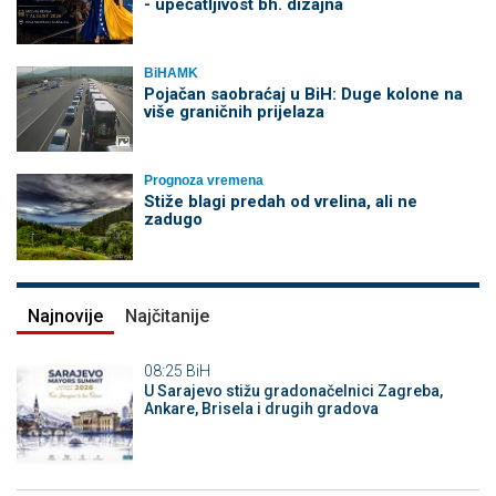
- upečatljivost bh. dizajna
BiHAMK
Pojačan saobraćaj u BiH: Duge kolone na
više graničnih prijelaza
Prognoza vremena
Stiže blagi predah od vrelina, ali ne
zadugo
Najnovije
Najčitanije
08:25
BiH
U Sarajevo stižu gradonačelnici Zagreba,
Ankare, Brisela i drugih gradova