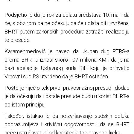
Podsjetio je da je rok za uplatu sredstava 10. maj i da
će, s obzirom da ne očekuju da će uplata biti izvršena,
BHRT putem zakonskih procedura zatražiti realizaciju
te presude.
Karamehmedović je naveo da ukupan dug RTRS-a
prema BHRT-u iznosi skoro 107 miliona KM i da je na
bazi apelacije Ustavnog suda BiH koju je prihvatio
Vrhovni sud RS utvrđeno da je BHRT oštećen.
Pošto je riječ o tek prvoj pravosnažnoj presudi, dodao
je da očekuju da i ostale presude budu u korist BHRT-a
po istom principu.
Također, istakao je da neizvršavanje sudskih odluka
podrazumijeva i krivičnu odgovornost i da se BHRT
neće ustručavati ni od korištenja tog pravnog lijeka.