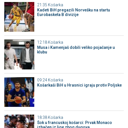
21:35
Košarka
Kadeti BiH pregazili Norvešku na startu
Eurobasketa B divizije
12:18
Košarka
Musa i Kamenjaš dobili veliko pojačanje u
klubu
09:24
Košarka
Košarkaši BiH u Hrasnici igraju protiv Poljske
18:38
Košarka
Šok u francuskoj košarci: Prvak Monaco
izbačen iz lige zbog dugova