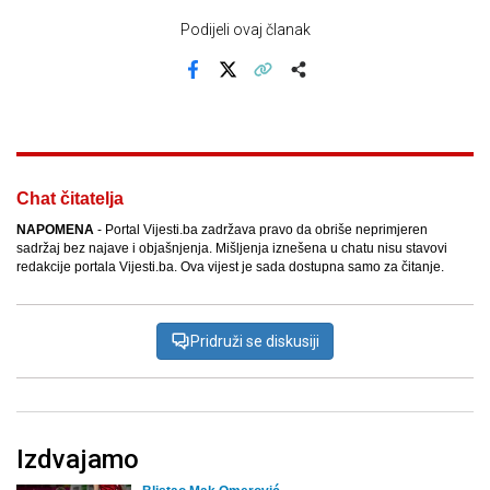
Podijeli ovaj članak
Facebook
X
Kopiraj link
Više
Chat čitatelja
NAPOMENA
- Portal Vijesti.ba zadržava pravo da obriše neprimjeren
sadržaj bez najave i objašnjenja. Mišljenja iznešena u chatu nisu stavovi
redakcije portala Vijesti.ba. Ova vijest je sada dostupna samo za čitanje.
Pridruži se diskusiji
Izdvajamo