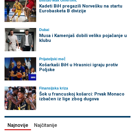
Blistao Mak Omerović
Kadeti BiH pregazili Norvešku na startu
Eurobasketa B divizije
Dubai
Musa i Kamenjaš dobili veliko pojačanje u
klubu
Prijateljski meč
Košarkaši BiH u Hrasnici igraju protiv
Poljske
Finansijska kriza
Šok u francuskoj košarci: Prvak Monaco
izbačen iz lige zbog dugova
Najnovije
Najčitanije