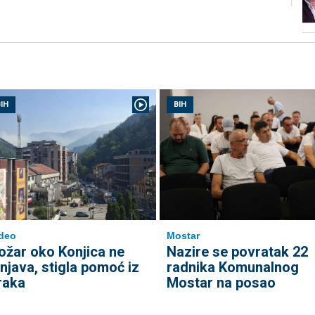
IH
BIH
deo
Mostar
ožar oko Konjica ne
Nazire se povratak 22
enjava, stigla pomoć iz
radnika Komunalnog
raka
Mostar na posao