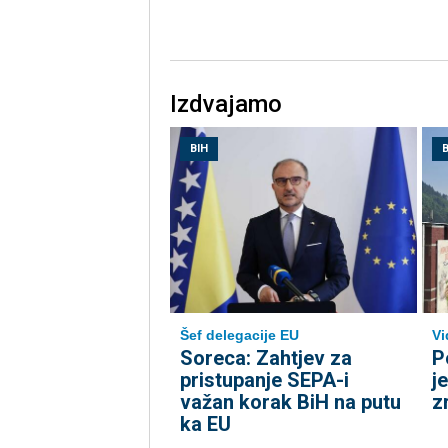
Izdvajamo
BIH
B
Šef delegacije EU
Vi
Soreca: Zahtjev za
P
pristupanje SEPA-i
j
važan korak BiH na putu
z
ka EU