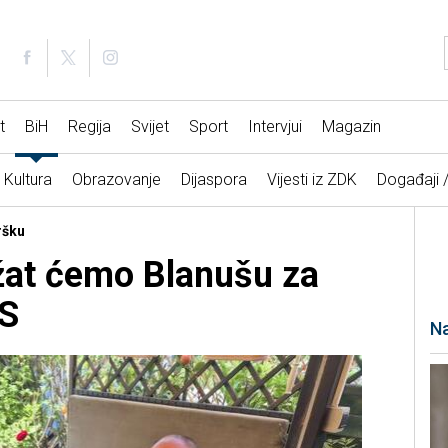
t
BiH
Regija
Svijet
Sport
Intervjui
Magazin
Kultura
Obrazovanje
Dijaspora
Vijesti iz ZDK
Događaji 
ršku
žat ćemo Blanušu za
RS
Na