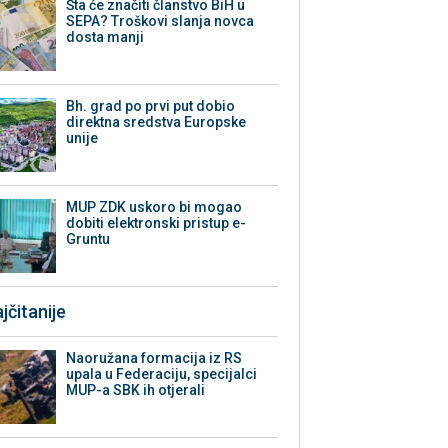
Šta će značiti članstvo BiH u
SEPA? Troškovi slanja novca
dosta manji
Bh. grad po prvi put dobio
direktna sredstva Europske
unije
MUP ZDK uskoro bi mogao
dobiti elektronski pristup e-
Gruntu
jčitanije
Naoružana formacija iz RS
upala u Federaciju, specijalci
MUP-a SBK ih otjerali