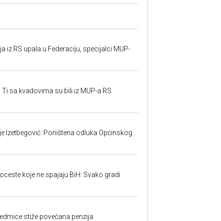
 iz RS upala u Federaciju, specijalci MUP-
 Ti sa kvadovima su bili iz MUP-a RS
ije Izetbegović: Poništena odluka Općinskog
toceste koje ne spajaju BiH: Svako gradi
edmice stiže povećana penzija