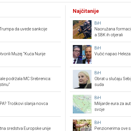
Najčitanije
BiH
Trumpa da uvede sankcije
Naoružana formacija
a SBK ih otjerali
BiH
tvorili Muzej "Kuća Nurije
Vučić napao Heleza:
BiH
ale podržala MC Srebrenica:
Obrat u slučaju Seb
stinu"
suda
BiH
SEPA? Troškovi slanja novca
Milijarde eura za au
svoje
BiH
ktna sredstva Europske unije
Penzionerima ove s