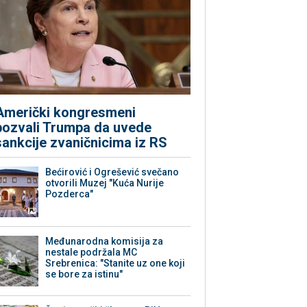
Američki kongresmeni
pozvali Trumpa da uvede
sankcije zvaničnicima iz RS
Bećirović i Ogrešević svečano
otvorili Muzej "Kuća Nurije
Pozderca"
Međunarodna komisija za
nestale podržala MC
Srebrenica: "Stanite uz one koji
se bore za istinu"