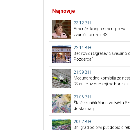
Najnovije
23:12
BiH
Američki kongresmeni pozvali 
zvaničnicima iz RS
22:14
BiH
Bećirović i Ogrešević svečano o
Pozderca"
21:59
BiH
Međunarodna komisija za nest
"Stanite uz one koji se bore za i
21:06
BiH
Šta će značiti članstvo BiH u 
dosta manji
20:02
BiH
Bh. grad po prvi put dobio dire