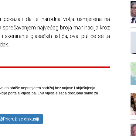
su pokazali da je narodna volja usmjerena na
 a sprečavanjem najvećeg broja mahinacija kroz
 i skeniranje glasačkih listića, ovaj put će se ta
adak.
avo da obriše neprimjeren sadržaj bez najave i objašnjenja.
kcije portala Vijesti.ba. Ova vijest je sada dostupna samo za
Pridruži se diskusiji