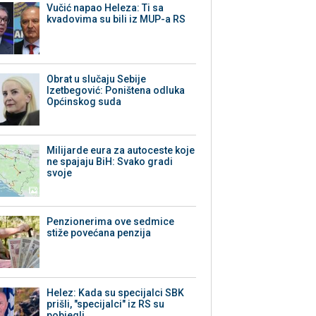
Vučić napao Heleza: Ti sa
kvadovima su bili iz MUP-a RS
Obrat u slučaju Sebije
Izetbegović: Poništena odluka
Općinskog suda
Milijarde eura za autoceste koje
ne spajaju BiH: Svako gradi
svoje
Penzionerima ove sedmice
stiže povećana penzija
Helez: Kada su specijalci SBK
prišli, "specijalci" iz RS su
pobjegli