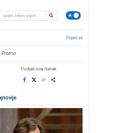
Prijavi se
/ Promo
Podijeli ovaj članak
Facebook
X
Kopiraj link
Više
jnovije