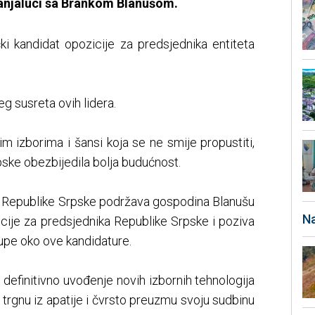
anjaluci sa Brankom Blanušom.
čki kandidat opozicije za predsjednika entiteta
g susreta ovih lidera.
m izborima i šansi koja se ne smije propustiti,
ske obezbijedila bolja budućnost.
 Republike Srpske podržava gospodina Blanušu
Na
cije za predsjednika Republike Srpske i poziva
upe oko ove kandidature.
definitivno uvođenje novih izbornih tehnologija
trgnu iz apatije i čvrsto preuzmu svoju sudbinu