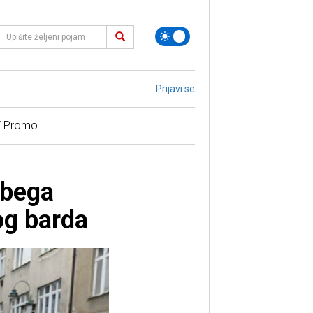
Prijavi se
/ Promo
-bega
og barda