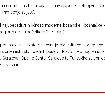
 i orijentalna zbirka koja je, zahvaljujući izuzetnoj vrijed
"Pamćenje svijeta".
najupečatljivijih ličnosti moderne bosanske i bošnjačke k
nog preporoda početkom 20. stoljeća.
 predstavljanja biste sastavni je dio kulturnog program
ršku Ministarstva civilnih poslova Bosne i Hercegovine, Fe
a Sarajeva i Općine Centar Sarajevo te Turističke zajedn
ercegovini.