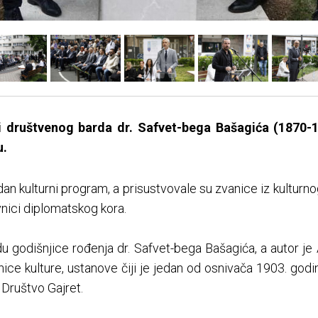
 i društvenog barda dr. Safvet-bega Bašagića (1870-1
u.
an kulturni program, a prisustvovale su zvanice iz kulturnog
nici diplomatskog kora.
du godišnjice rođenja dr. Safvet-bega Bašagića, a autor je
ice kulture, ustanove čiji je jedan od osnivača 1903. godin
Društvo Gajret.