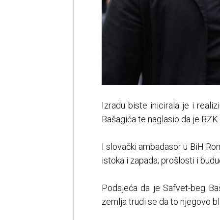
Izradu biste inicirala je i real
Bašagića te naglasio da je BZK k
I slovački ambadasor u BiH Rom
istoka i zapada; prošlosti i bud
Podsjeća da je Safvet-beg Baša
zemlja trudi se da to njegovo bl