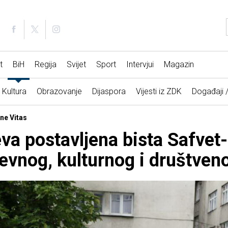
t
BiH
Regija
Svijet
Sport
Intervjui
Magazin
Kultura
Obrazovanje
Dijaspora
Vijesti iz ZDK
Događaji 
ene Vitas
eva postavljena bista Safvet
evnog, kulturnog i društven