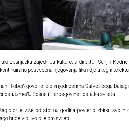
izirala Bošnjačka zajednica kulture, a direktor Sanjin Kodr
ontinuirano posvećena njegovanju lika i djela tog intelektu
an Hlobeň govorio je o vrijednostima Safvet-bega Bašagić
ućnosti; između Bosne i Hercegovine i ostatka svijeta’.
gić prije više od stotinu godina povjerio zbirku svojih d
ago bude vidljivo cijelom svijetu.