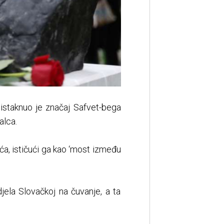
ić istaknuo je značaj Safvet-bega
alca.
a, ističući ga kao ‘most između
jela Slovačkoj na čuvanje, a ta