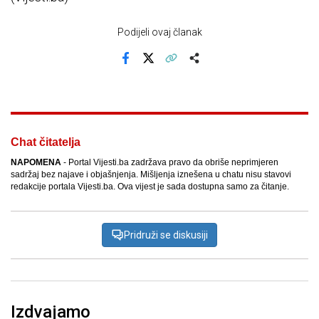
Podijeli ovaj članak
Facebook
X
Kopiraj link
Više
Chat čitatelja
NAPOMENA
- Portal Vijesti.ba zadržava pravo da obriše neprimjeren
sadržaj bez najave i objašnjenja. Mišljenja iznešena u chatu nisu stavovi
redakcije portala Vijesti.ba. Ova vijest je sada dostupna samo za čitanje.
Pridruži se diskusiji
Izdvajamo