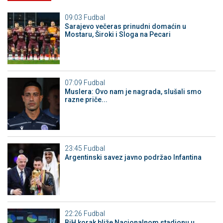
09:03
Fudbal
Sarajevo večeras prinudni domaćin u
Mostaru, Široki i Sloga na Pecari
07:09
Fudbal
Muslera: Ovo nam je nagrada, slušali smo
razne priče...
23:45
Fudbal
Argentinski savez javno podržao Infantina
22:26
Fudbal
BiH korak bliže Nacionalnom stadionu u