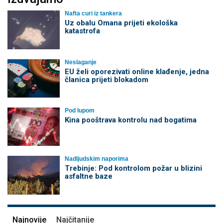
Nafta curi iz tankera
Uz obalu Omana prijeti ekološka
katastrofa
Neslaganje
EU želi oporezivati online klađenje, jedna
članica prijeti blokadom
Pod lupom
Kina pooštrava kontrolu nad bogatima
Nadljudskim naporima
Trebinje: Pod kontrolom požar u blizini
asfaltne baze
Najnovije
Najčitanije