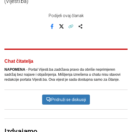
(Vijesti.ba)
Podijeli ovaj članak
Facebook
X
Kopiraj link
Više
Chat čitatelja
NAPOMENA
- Portal Vijesti.ba zadržava pravo da obriše neprimjeren
sadržaj bez najave i objašnjenja. Mišljenja iznešena u chatu nisu stavovi
redakcije portala Vijesti.ba. Ova vijest je sada dostupna samo za čitanje.
Pridruži se diskusiji
Izdvajamo