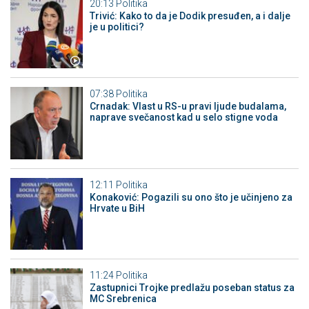
20:13
Politika
Trivić: Kako to da je Dodik presuđen, a i dalje
je u politici?
07:38
Politika
Crnadak: Vlast u RS-u pravi ljude budalama,
naprave svečanost kad u selo stigne voda
12:11
Politika
Konaković: Pogazili su ono što je učinjeno za
Hrvate u BiH
11:24
Politika
Zastupnici Trojke predlažu poseban status za
MC Srebrenica