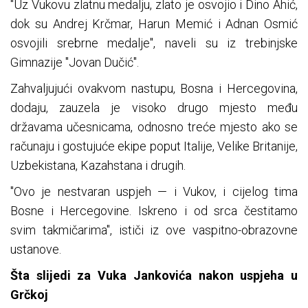
"Uz Vukovu zlatnu medalju, zlato je osvojio i Dino Ahić,
dok su Andrej Krčmar, Harun Memić i Adnan Osmić
osvojili srebrne medalje", naveli su iz trebinjske
Gimnazije "Jovan Dučić".
Zahvaljujući ovakvom nastupu, Bosna i Hercegovina,
dodaju, zauzela je visoko drugo mjesto među
državama učesnicama, odnosno treće mjesto ako se
računaju i gostujuće ekipe poput Italije, Velike Britanije,
Uzbekistana, Kazahstana i drugih.
"Ovo je nestvaran uspjeh — i Vukov, i cijelog tima
Bosne i Hercegovine. Iskreno i od srca čestitamo
svim takmičarima", ističi iz ove vaspitno-obrazovne
ustanove.
Šta slijedi za Vuka Jankovića nakon uspjeha u
Grčkoj