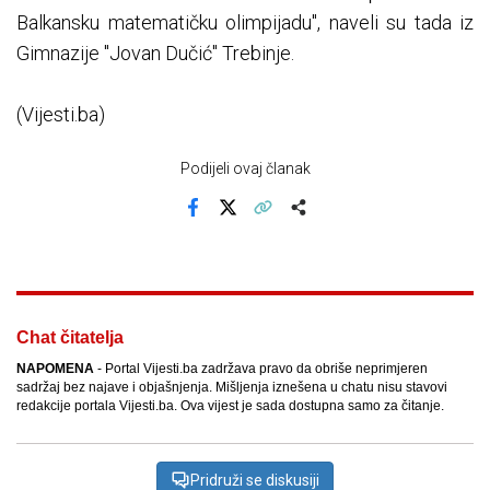
Balkansku matematičku olimpijadu", naveli su tada iz
Gimnazije "Jovan Dučić" Trebinje.
(Vijesti.ba)
Podijeli ovaj članak
Facebook
X
Kopiraj link
Više
Chat čitatelja
NAPOMENA
- Portal Vijesti.ba zadržava pravo da obriše neprimjeren
sadržaj bez najave i objašnjenja. Mišljenja iznešena u chatu nisu stavovi
redakcije portala Vijesti.ba. Ova vijest je sada dostupna samo za čitanje.
Pridruži se diskusiji