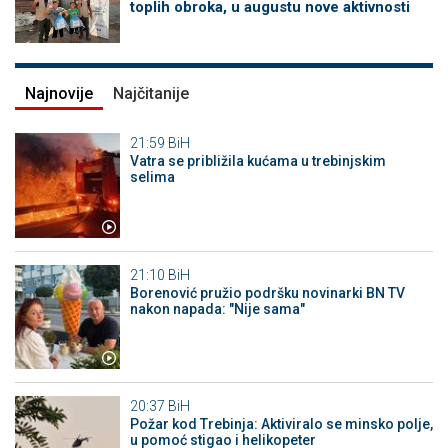
toplih obroka, u augustu nove aktivnosti
Najnovije
Najčitanije
21:59
BiH
Vatra se približila kućama u trebinjskim
selima
21:10
BiH
Borenović pružio podršku novinarki BN TV
nakon napada: "Nije sama"
20:37
BiH
Požar kod Trebinja: Aktiviralo se minsko polje,
u pomoć stigao i helikopeter