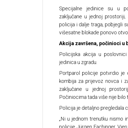
Specijalne jedinice su u p
zaključane u jednoj prostoriji,
policija i dalje traga, pobjegli 
višesatne blokade ponovo otvor
Akcija završena, počinioci u 
Policijska akcija u poslovni
jedinica u zgradu.
Portparol policije potvrdio j
kombija za prijevoz novca i z
zaključane u jednoj prostori
Počiniocima tada više nije bilo 
Policija je detaljno pregledala c
„Ni u jednom trenutku nismo ima
policije Jürgen Fachinger. Vje