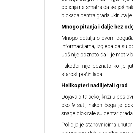
policija ne smatra da se još nal
blokada centra grada ukinuta je
Mnogo pitanja i dalje bez od
Mnogo detalja o ovom događaj
informacijama, izgleda da su po
Još nije poznato da li je motiv bi
Također nije poznato ko je jutr
starost počinilaca.
Helikopteri nadlijetali grad
Dojava o talačkoj krizi u poslov
oko 9 sati, nakon čega je pokr
snage blokirale su centar grada, 
Policija je stanovnicima unuta
domovima, dok je građanima iz