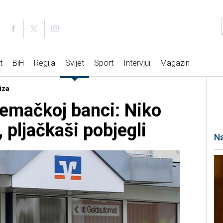
t
BiH
Regija
Svijet
Sport
Intervjui
Magazin
iza
jemačkoj banci: Niko
, pljačkaši pobjegli
Na