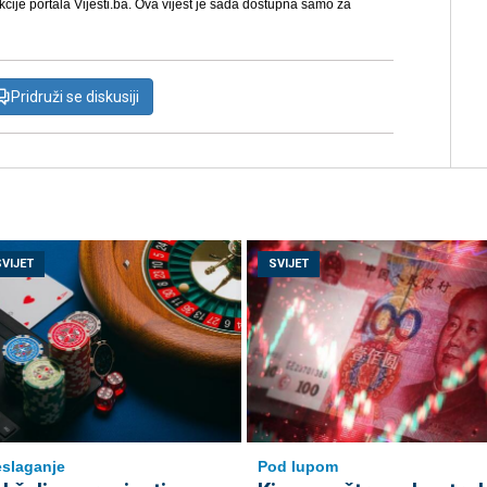
kcije portala Vijesti.ba. Ova vijest je sada dostupna samo za
Pridruži se diskusiji
SVIJET
SVIJET
slaganje
Pod lupom