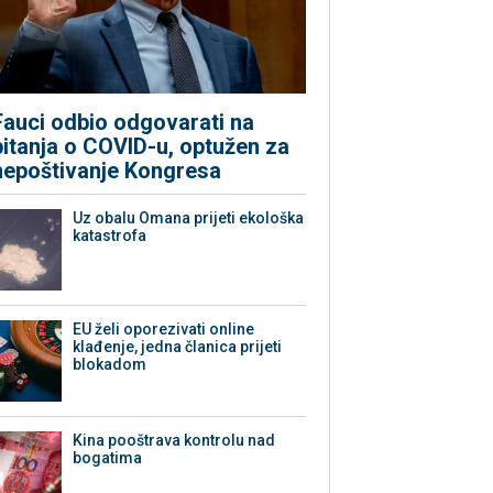
Fauci odbio odgovarati na
pitanja o COVID-u, optužen za
nepoštivanje Kongresa
Uz obalu Omana prijeti ekološka
katastrofa
EU želi oporezivati online
klađenje, jedna članica prijeti
blokadom
Kina pooštrava kontrolu nad
bogatima