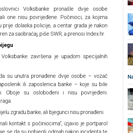
oslovnici Volksbanke pronašle dvije osobe
 ali one nisu povrijeđene. Počinioci, za kojima
su prije dolaska policije, a centar grada je nakon
en za saobraćaj, piše SWR, a prenosi Index.hr.
bijegu
ci Volksbanke završena je upadom specijalnih
e da su unutra pronađene dvije osobe – vozač
Na
aposlenik ili zaposlenica banke – koje su bile
ji. Oboje su oslobođeni i nisu povrijeđeni.
traga.
ijelu zgradu banke, ali bjegunci nisu pronađeni.
li kontakt s počiniocima“, izjavio je portparol
ruje se da su pobjegli odmah nakon incidenta te