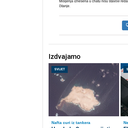
Mišljenja iznešena u chatu nisu stavovi reda
čitanje.
Izdvajamo
SVIJET
Nafta curi iz tankera
Ne