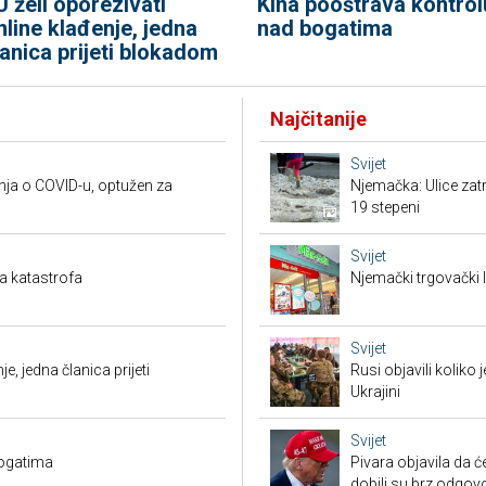
U želi oporezivati
Kina pooštrava kontrol
nline klađenje, jedna
nad bogatima
lanica prijeti blokadom
Najčitanije
Svijet
nja o COVID-u, optužen za
Njemačka: Ulice zat
19 stepeni
Svijet
a katastrofa
Njemački trgovački l
Svijet
je, jedna članica prijeti
Rusi objavili koliko
Ukrajini
Svijet
bogatima
Pivara objavila da ć
dobili su brz odgov