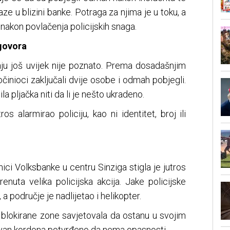
aze u blizini banke. Potraga za njima je u toku, a
 nakon povlačenja policijskih snaga.
govora
u još uvijek nije poznato. Prema dosadašnjim
činioci zaključali dvije osobe i odmah pobjegli.
la pljačka niti da li je nešto ukradeno.
os alarmirao policiju, kao ni identitet, broj ili
nici Volksbanke u centru Sinziga stigla je jutros
enuta velika policijska akcija. Jake policijske
a područje je nadlijetao i helikopter.
r blokirane zone savjetovala da ostanu u svojim
van kordona potvrđeno da nema opasnosti.