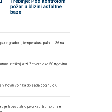
u
Trebinje: Pod kontrolom
požar u blizini asfaltne
baze
rpane gradom, temperatura pala sa 36 na
anac u teškoj krizi: Zatvara oko 50 trgovina
 je njihovih vojnika do sada poginulo u
e dijeliti besplatno pivo kad Trump umre,
or