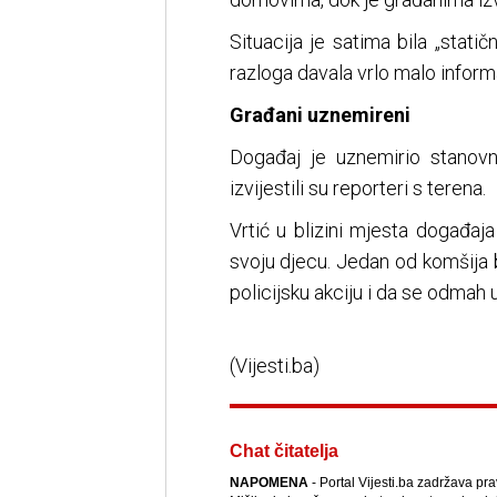
Situacija je satima bila „statičn
razloga davala vrlo malo informa
Građani uznemireni
Događaj je uznemirio stanovni
izvijestili su reporteri s terena.
Vrtić u blizini mjesta događaja
svoju djecu. Jedan od komšija 
policijsku akciju i da se odmah 
(Vijesti.ba)
Chat čitatelja
NAPOMENA
- Portal Vijesti.ba zadržava pr