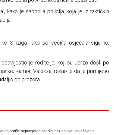
a“, kako je saopćila policija, koja je iz taktičkih
cija.
ke Sinziga, iako se većina osjećala sigurno,
 obavijestio je roditelje, koji su ubrzo došli po
banke, Ramon Valezza, rekao je da je primijetio
udaljio od prozora.
avo da obriše neprimjeren sadržaj bez najave i objašnjenja.