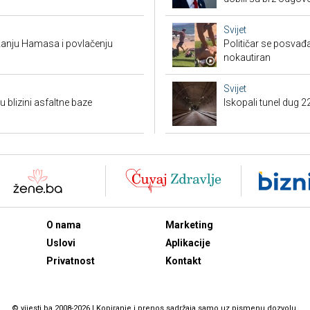
Svijet
žanju Hamasa i povlačenju
Političar se posvađ
nokautiran
Svijet
 blizini asfaltne baze
Iskopali tunel dug 2
O nama
Marketing
Uslovi
Aplikacije
Privatnost
Kontakt
© vijesti.ba 2008-2026 | Kopiranje i prenos sadržaja samo uz pismenu dozvolu.