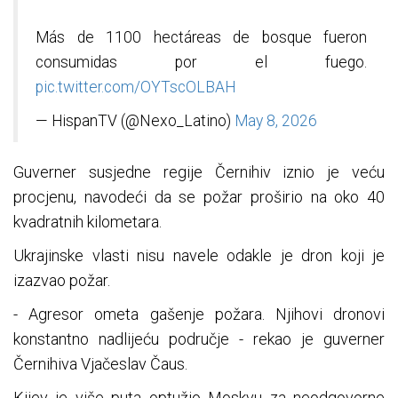
Más de 1100 hectáreas de bosque fueron
consumidas por el fuego.
pic.twitter.com/OYTscOLBAH
— HispanTV (@Nexo_Latino)
May 8, 2026
Guverner susjedne regije Černihiv iznio je veću
procjenu, navodeći da se požar proširio na oko 40
kvadratnih kilometara.
Ukrajinske vlasti nisu navele odakle je dron koji je
izazvao požar.
- Agresor ometa gašenje požara. Njihovi dronovi
konstantno nadlijeću područje - rekao je guverner
Černihiva Vjačeslav Čaus.
Kijev je više puta optužio Moskvu za neodgovorne