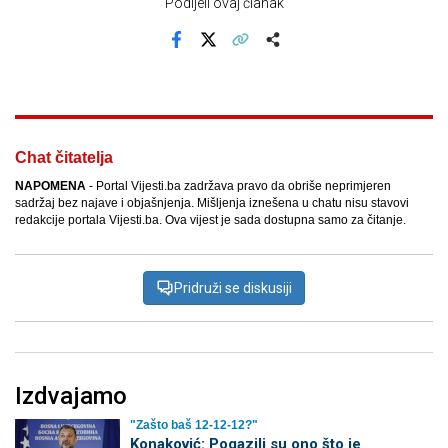
Podijeli ovaj članak
Facebook
X
Kopiraj link
Više
Chat čitatelja
NAPOMENA
- Portal Vijesti.ba zadržava pravo da obriše neprimjeren
sadržaj bez najave i objašnjenja. Mišljenja iznešena u chatu nisu stavovi
redakcije portala Vijesti.ba. Ova vijest je sada dostupna samo za čitanje.
Pridruži se diskusiji
Izdvajamo
"Zašto baš 12-12-12?"
Konaković: Pogazili su ono što je