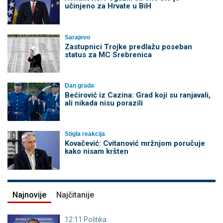
učinjeno za Hrvate u BiH
Sarajevo
Zastupnici Trojke predlažu poseban
status za MC Srebrenica
Dan grada
Bećirović iz Cazina: Grad koji su ranjavali,
ali nikada nisu porazili
Stigla reakcija
Kovačević: Cvitanović mržnjom poručuje
kako nisam kršten
Najnovije
Najčitanije
12:11
Politika